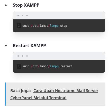
Stop XAMPP
1
sudo
/
opt
/
lampp
/
lampp 
stop
Restart XAMPP
1
sudo
/
opt
/
lampp
/
lampp 
restart
Baca Juga:
Cara Ubah Hostname Mail Server
CyberPanel Melalui Terminal