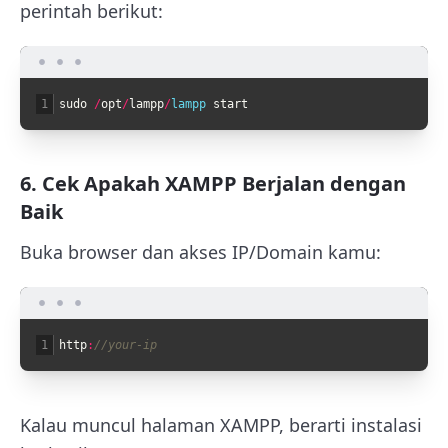
perintah berikut:
1
sudo
/
opt
/
lampp
/
lampp 
start
6. Cek Apakah XAMPP Berjalan dengan
Baik
Buka browser dan akses IP/Domain kamu:
1
http
:
//your-ip
Kalau muncul halaman XAMPP, berarti instalasi