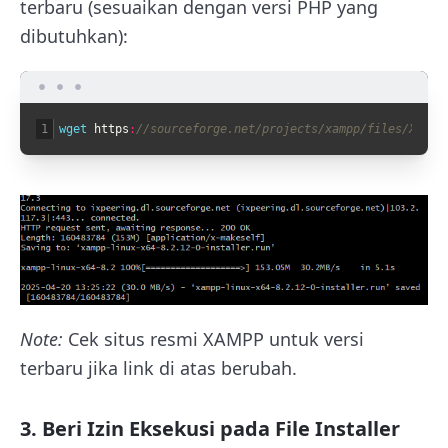
terbaru (sesuaikan dengan versi PHP yang
dibutuhkan):
1
wget 
https
:
//sourceforge.net/projects/xampp/files/XAMPP
Note:
Cek situs resmi XAMPP untuk versi
terbaru jika link di atas berubah.
3. Beri Izin Eksekusi pada File Installer