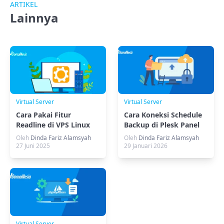
ARTIKEL
Lainnya
Virtual Server
Virtual Server
Cara Pakai Fitur
Cara Koneksi Schedule
Readline di VPS Linux
Backup di Plesk Panel
Agar Kerja Efektif
Dengan FTPS
Oleh
Dinda Fariz Alamsyah
Oleh
Dinda Fariz Alamsyah
27 Juni 2025
29 Januari 2026
Virtual Server