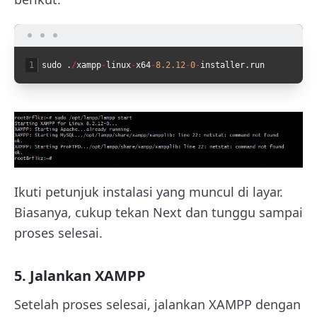
1
sudo
.
/
xampp
-
linux
-
x64
-
8.2.12
-
0
-
installer
.
run
Ikuti petunjuk instalasi yang muncul di layar.
Biasanya, cukup tekan Next dan tunggu sampai
proses selesai.
5. Jalankan XAMPP
Setelah proses selesai, jalankan XAMPP dengan