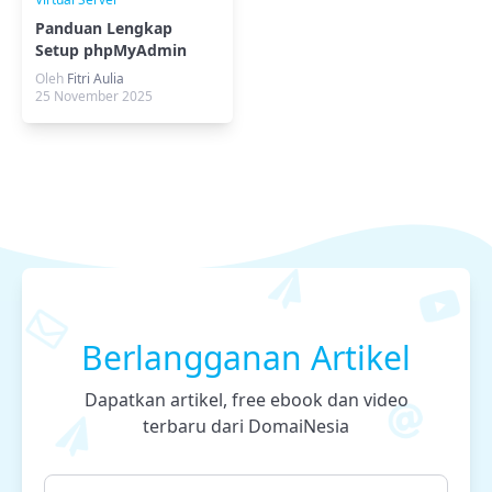
Panduan Lengkap
Setup phpMyAdmin
dengan Docker
Oleh
Fitri Aulia
25 November 2025
Berlangganan Artikel
Dapatkan artikel, free ebook dan video
terbaru dari DomaiNesia