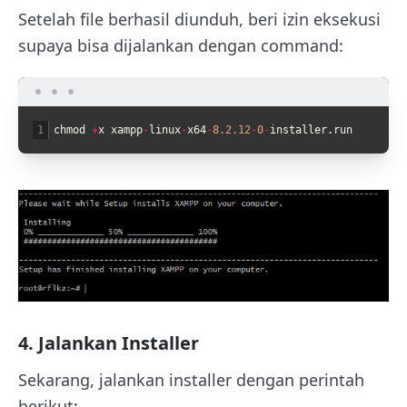
Setelah file berhasil diunduh, beri izin eksekusi
supaya bisa dijalankan dengan command:
1
chmod
+
x
xampp
-
linux
-
x64
-
8.2.12
-
0
-
installer
.
run
4. Jalankan Installer
Sekarang, jalankan installer dengan perintah
berikut: