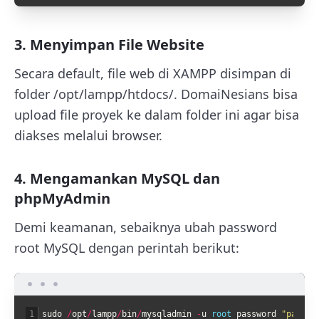
3. Menyimpan File Website
Secara default, file web di XAMPP disimpan di
folder
/opt/lampp/htdocs/
. DomaiNesians bisa
upload file proyek ke dalam folder ini agar bisa
diakses melalui browser.
4. Mengamankan MySQL dan
phpMyAdmin
Demi keamanan, sebaiknya ubah password
root MySQL dengan perintah berikut:
1
sudo
/
opt
/
lampp
/
bin
/
mysqladmin
-
u
root 
password
"passwo