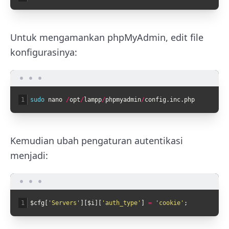
Untuk mengamankan phpMyAdmin, edit file
konfigurasinya:
1
sudo 
nano
/
opt
/
lampp
/
phpmyadmin
/
config
.
inc
.
php
Kemudian ubah pengaturan autentikasi
menjadi:
1
$
cfg
[
'Servers'
]
[
$
i
]
[
'auth_type'
]
=
'cookie'
;