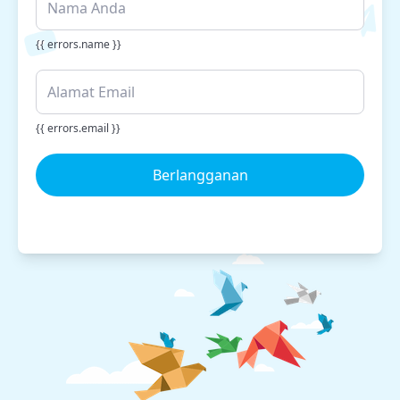
{{ errors.name }}
{{ errors.email }}
Berlangganan