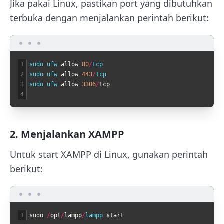
Jika pakai Linux, pastikan port yang dibutuhkan
terbuka dengan menjalankan perintah berikut:
1
sudo 
ufw 
allow
80
/
tcp
2
sudo 
ufw 
allow
443
/
tcp
3
sudo 
ufw 
allow
3306
/
tcp
4
2. Menjalankan XAMPP
Untuk start XAMPP di Linux, gunakan perintah
berikut:
1
sudo
/
opt
/
lampp
/
lampp 
start