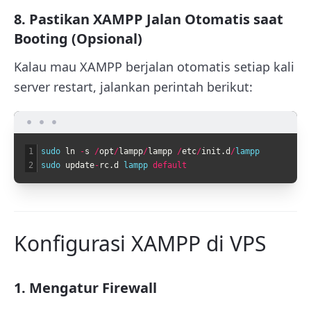
8. Pastikan XAMPP Jalan Otomatis saat
Booting (Opsional)
Kalau mau XAMPP berjalan otomatis setiap kali
server restart, jalankan perintah berikut:
1
sudo 
ln
-
s
/
opt
/
lampp
/
lampp
/
etc
/
init
.
d
/
lampp
2
sudo 
update
-
rc
.
d
lampp 
default
Konfigurasi XAMPP di VPS
1. Mengatur Firewall