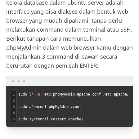
kelola database dalam ubuntu server adalah
interface yang bisa diakses dalam bentuk web
browser yang mudah dipahami, tanpa perlu
melakukan command dalam terminal atau SSH.
Berikut tahapan cara memunculkan
phpMyAdmin dalam web browser kamu dengan
menjalankan 3 command di bawah secara
berurutan dengan pemisah ENTER:
1
sudo
ln
-
s
/
etc
/
phpMyAdmin
/
apache
.
conf
/
etc
/
apache2
/
con
2
3
sudo
a2enconf
phpMyAdmin
.
conf
4
5
sudo
systemctl
restart
apache2