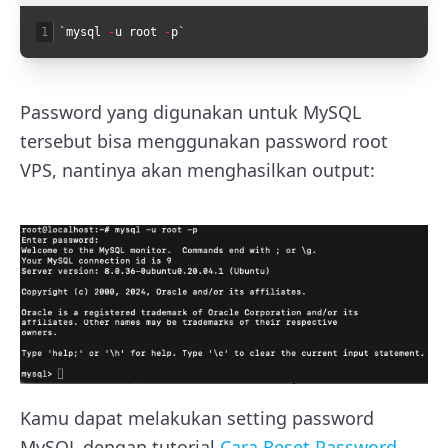
1
`
mysql
-
u
root
-
p
`
Password yang digunakan untuk MySQL
tersebut bisa menggunakan password root
VPS, nantinya akan menghasilkan output:
Kamu dapat melakukan setting password
MySQL dengan tutorial
Cara Reset Password