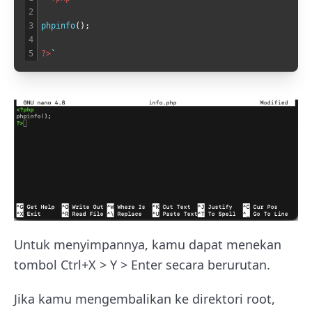
2
3
phpinfo
(
)
;
4
5
?>
`
Untuk menyimpannya, kamu dapat menekan
tombol Ctrl+X > Y > Enter secara berurutan.
Jika kamu mengembalikan ke direktori root,