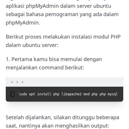
aplikasi phpMyAdmin dalam server ubuntu
sebagai bahasa pemograman yang ada dalam
phpMyAdmin.
Berikut proses melakukan instalasi modul PHP
dalam ubuntu server:
1. Pertama kamu bisa memulai dengan
menjalankan command berikut:
1
`
sudo
apt
install
php
libapache2
-
mod
-
php
php
-
mysql
`
Setelah dijalankan, silakan ditunggu beberapa
saat, nantinya akan menghasilkan output: