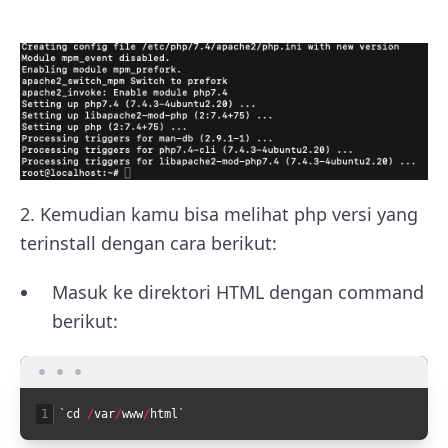
2. Kemudian kamu bisa melihat php versi yang
terinstall dengan cara berikut:
Masuk ke direktori HTML dengan command
berikut:
1
`
cd
/
var
/
www
/
html
`