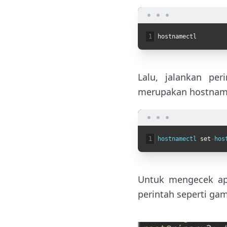
1
hostnamectl
Lalu, jalankan pe
merupakan hostname
1
hostnamectl 
set
-
hos
Untuk mengecek apa
perintah seperti gam