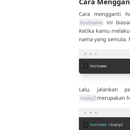
Cara Menggan
Cara mengganti h
ini biasa
hostname
Ketika kamu melakuk
nama yang semula. P
1
hostname
Lalu, jalankan 
merupakan h
rinary2
1
hostname 
rinary2