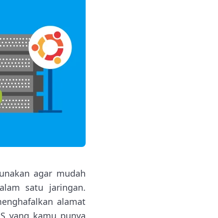
gunakan agar mudah
lam satu jaringan.
menghafalkan alamat
VPS yang kamu punya