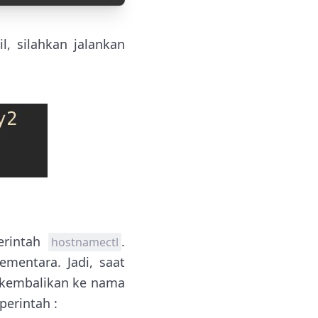
, silahkan jalankan
erintah
.
hostnamectl
ementara. Jadi, saat
dikembalikan ke nama
perintah :