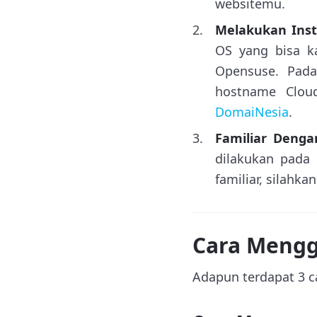
websitemu.
Melakukan Insta
OS yang bisa ka
Opensuse. Pad
hostname Clou
DomaiNesia
.
Familiar Denga
dilakukan pada
familiar, silahka
Cara Mengg
Adapun terdapat 3 c