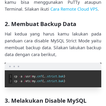
kamu bisa menggunakan PuTTy ataupun
Terminal. Silakan ikuti
Cara Remote Cloud VPS
.
2. Membuat Backup Data
Hal kedua yang harus kamu lakukan pada
panduan cara disable MySQL Strict Mode yaitu
membuat backup data. Silakan lakukan backup
data dengan cara berikut,
1
cp
-
a
/
usr
/
my
.cnf
{
,
.strict
.bak
}
2
cp
-
a
/
etc
/
my
.cnf
{
,
.strict
.bak
}
3. Melakukan Disable MySQL