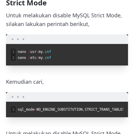
Strict Mode
Untuk melakukan disable MySQL Strict Mode,
silakan lakukan perintah berikut,
1
nano
/
usr
/
my
.cnf
2
nano
/
etc
/
my
.cnf
Kemudian cari,
1
sql_mode
=
NO_ENGINE_SUBSTITUTION,STRICT_TRANS_TABLES
Untuk melakukan disable MySQL Strict Mode,