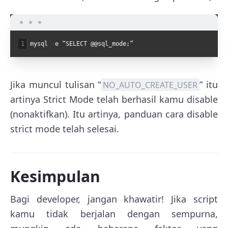
1
mysql
-
e
“
SELECT
@
@
sql_mode
;
”
Jika muncul tulisan “
” itu
NO_AUTO_CREATE_USER
artinya Strict Mode telah berhasil kamu disable
(nonaktifkan). Itu artinya, panduan cara disable
strict mode telah selesai.
Kesimpulan
Bagi developer, jangan khawatir! Jika script
kamu tidak berjalan dengan sempurna,