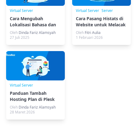
Virtual Server
Virtual Server
Server
Cara Mengubah
Cara Pasang Histats di
Lokalisasi Bahasa dan
Website untuk Melacak
Waktu di CyberPanel
Traffic
Oleh
Dinda Fariz Alamsyah
Oleh
Fitri Aulia
27 Juli 2025
1 Februari 2026
Virtual Server
Panduan Tambah
Hosting Plan di Plesk
Panel (Metode GUI)
Oleh
Dinda Fariz Alamsyah
28 Maret 2026