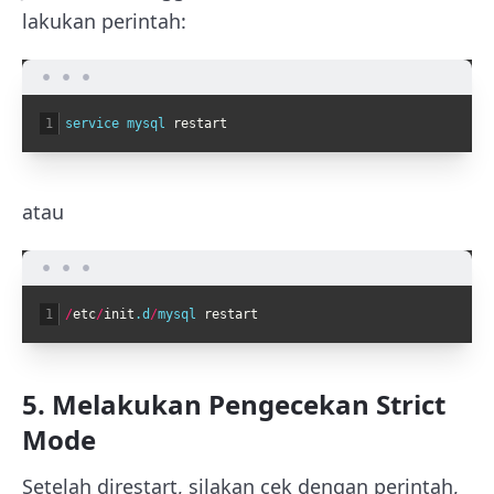
lakukan perintah:
1
service 
mysql 
restart
atau
1
/
etc
/
init
.d
/
mysql 
restart
5. Melakukan Pengecekan Strict
Mode
Setelah direstart, silakan cek dengan perintah,