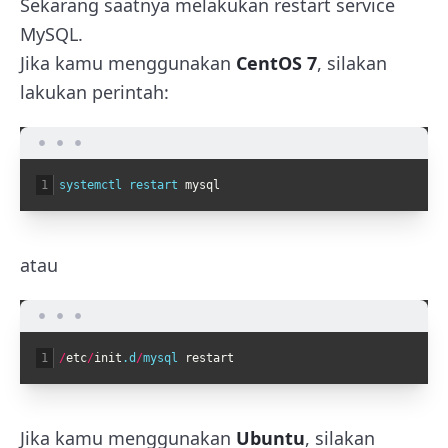
Sekarang saatnya melakukan restart service
MySQL.
Jika kamu menggunakan
CentOS 7
, silakan
lakukan perintah:
1
systemctl 
restart 
mysql
atau
1
/
etc
/
init
.d
/
mysql 
restart
Jika kamu menggunakan
Ubuntu
, silakan