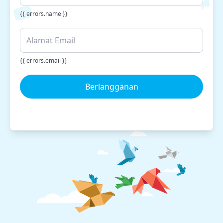
{{ errors.name }}
{{ errors.email }}
Berlangganan