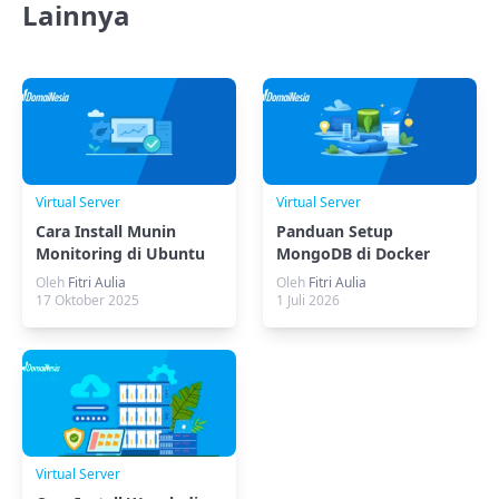
Lainnya
Virtual Server
Virtual Server
Cara Install Munin
Panduan Setup
Monitoring di Ubuntu
MongoDB di Docker
Server
untuk Pengembangan
Oleh
Fitri Aulia
Oleh
Fitri Aulia
Aplikasi
17 Oktober 2025
1 Juli 2026
Virtual Server