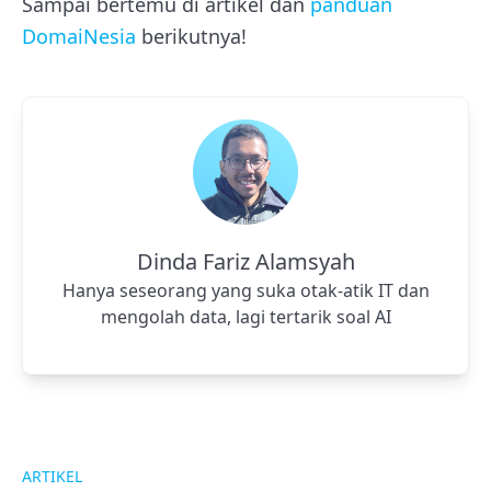
Sampai bertemu di artikel dan
panduan
DomaiNesia
berikutnya!
Dinda Fariz Alamsyah
Hanya seseorang yang suka otak-atik IT dan
mengolah data, lagi tertarik soal AI
ARTIKEL