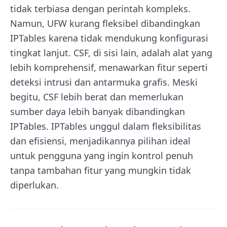
tidak terbiasa dengan perintah kompleks.
Namun, UFW kurang fleksibel dibandingkan
IPTables karena tidak mendukung konfigurasi
tingkat lanjut. CSF, di sisi lain, adalah alat yang
lebih komprehensif, menawarkan fitur seperti
deteksi intrusi dan antarmuka grafis. Meski
begitu, CSF lebih berat dan memerlukan
sumber daya lebih banyak dibandingkan
IPTables. IPTables unggul dalam fleksibilitas
dan efisiensi, menjadikannya pilihan ideal
untuk pengguna yang ingin kontrol penuh
tanpa tambahan fitur yang mungkin tidak
diperlukan.