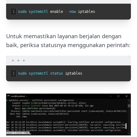
1
sudo 
systemctl 
enable
--
now 
iptables
Untuk memastikan layanan berjalan dengan
baik, periksa statusnya menggunakan perintah:
1
sudo 
systemctl 
status 
iptables