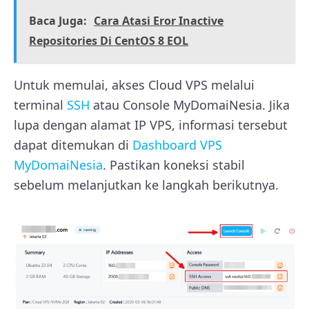
Baca Juga:
Cara Atasi Eror Inactive
Repositories Di CentOS 8 EOL
Untuk memulai, akses Cloud VPS melalui
terminal
SSH
atau Console MyDomaiNesia. Jika
lupa dengan alamat IP VPS, informasi tersebut
dapat ditemukan di
Dashboard VPS
MyDomaiNesia
. Pastikan koneksi stabil
sebelum melanjutkan ke langkah berikutnya.