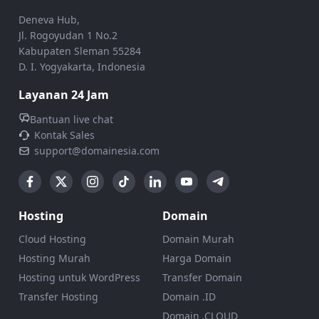
Deneva Hub,
Jl. Rogoyudan 1 No.2
Kabupaten Sleman 55284
D. I. Yogyakarta, Indonesia
Layanan 24 Jam
Bantuan live chat
Kontak Sales
support@domainesia.com
Hosting
Domain
Cloud Hosting
Domain Murah
Hosting Murah
Harga Domain
Hosting untuk WordPress
Transfer Domain
Transfer Hosting
Domain .ID
Domain .CLOUD