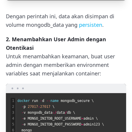
Dengan perintah ini, data akan disimpan di
volume
mongodb_data
yang
persisten
.
2. Menambahkan User Admin dengan
Otentikasi
Untuk menambahkan keamanan, buat user
admin dengan memberikan environment
variables saat menjalankan container:
1
docker 
run
-
d
--
name 
mongodb
_
secure
\
2
-
p
27017
:
27017
\
3
-
v
mongodb_data
:
/
data
/
db
\
4
-
e
MONGO_INITDB_ROOT_USERNAME
=
admin
\
5
-
e
MONGO_INITDB_ROOT_PASSWORD
=
admin123
\
6
mongo