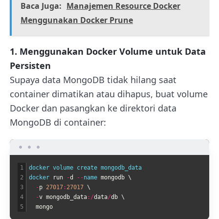
Baca Juga:
Manajemen Resource Docker
Menggunakan Docker Prune
1. Menggunakan Docker Volume untuk Data
Persisten
Supaya data MongoDB tidak hilang saat
container dimatikan atau dihapus, buat volume
Docker dan pasangkan ke direktori data
MongoDB di container:
1
docker 
volume 
create 
mongodb_data
2
docker 
run
-
d
--
name 
mongodb
\
3
-
p
27017
:
27017
\
4
-
v
mongodb_data
:
/
data
/
db
\
5
mongo