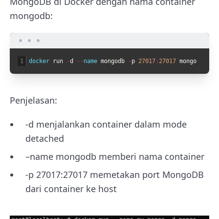
MongoDB di Docker dengan nama container
mongodb:
1
docker 
run
-
d
--
name 
mongodb
-
p
27017
:
27017
mongo
Penjelasan:
-d
menjalankan container dalam mode
detached
–name mongodb
memberi nama container
-p 27017:27017
memetakan port MongoDB
dari container ke host