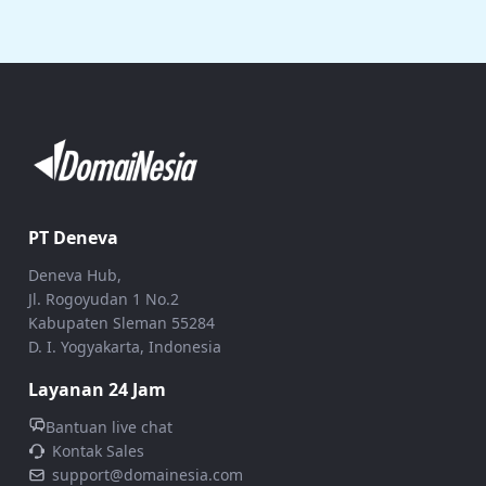
PT Deneva
Deneva Hub,
Jl. Rogoyudan 1 No.2
Kabupaten Sleman 55284
D. I. Yogyakarta, Indonesia
Layanan 24 Jam
Bantuan live chat
Kontak Sales
support@domainesia.com