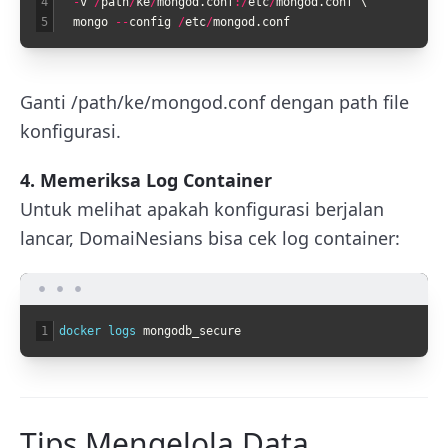
4
-
v
/
path
/
ke
/
mongod
.
conf
:
/
etc
/
mongod
.
conf
\
5
mongo
--
config
/
etc
/
mongod
.
conf
Ganti
/path/ke/mongod.conf
dengan path file
konfigurasi.
4. Memeriksa Log Container
Untuk melihat apakah konfigurasi berjalan
lancar, DomaiNesians bisa cek log container:
1
docker 
logs 
mongodb_secure
Tips Mengelola Data