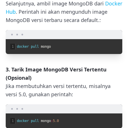
Selanjutnya, ambil image MongoDB dari
Docker
Hub
. Perintah ini akan mengunduh image
MongoDB versi terbaru secara default.:
1
docker 
pull 
mongo
3. Tarik Image MongoDB Versi Tertentu
(Opsional)
Jika membutuhkan versi tertentu, misalnya
versi 5.0, gunakan perintah:
1
docker 
pull 
mongo
:
5.0