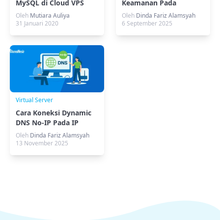
MySQL di Cloud VPS
Keamanan Pada
Security Headers
Oleh
Mutiara Auliya
Oleh
Dinda Fariz Alamsyah
CyberPanel
31 Januari 2020
6 September 2025
Virtual Server
Cara Koneksi Dynamic
DNS No-IP Pada IP
Publik Windows OS
Oleh
Dinda Fariz Alamsyah
13 November 2025