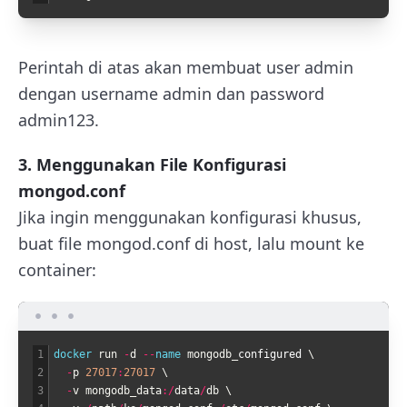
Perintah di atas akan membuat user admin
dengan username
admin
dan password
admin123
.
3. Menggunakan File Konfigurasi
mongod.conf
Jika ingin menggunakan konfigurasi khusus,
buat file
mongod.conf
di host, lalu mount ke
container:
1
docker 
run
-
d
--
name 
mongodb
_
configured
\
2
-
p
27017
:
27017
\
3
-
v
mongodb_data
:
/
data
/
db
\