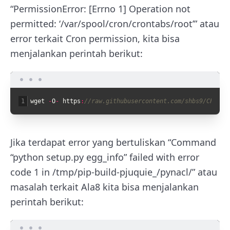
“PermissionError: [Errno 1] Operation not
permitted: ‘/var/spool/cron/crontabs/root’” atau
error terkait Cron permission, kita bisa
menjalankan perintah berikut:
1
wget
-
O
-
https
:
//raw.githubusercontent.com/shbs9/CPupgr
Jika terdapat error yang bertuliskan “Command
“python setup.py egg_info” failed with error
code 1 in /tmp/pip-build-pjuquie_/pynacl/” atau
masalah terkait Ala8 kita bisa menjalankan
perintah berikut: