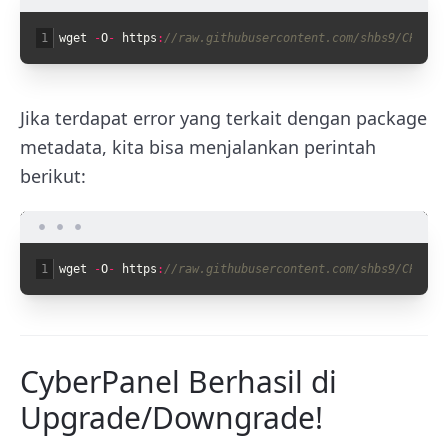
1
wget
-
O
-
https
:
//raw.githubusercontent.com/shbs9/CPupgr
Jika terdapat error yang terkait dengan package
metadata, kita bisa menjalankan perintah
berikut:
1
wget
-
O
-
https
:
//raw.githubusercontent.com/shbs9/CPupgr
CyberPanel Berhasil di
Upgrade/Downgrade!