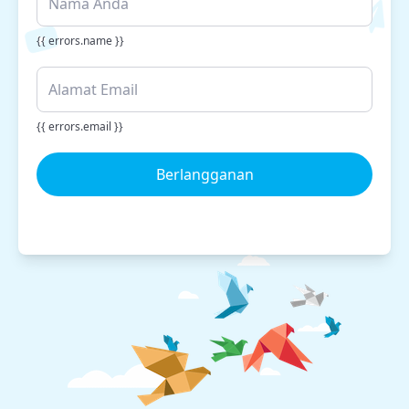
{{ errors.name }}
{{ errors.email }}
Berlangganan