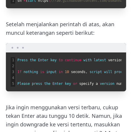
1
sh
<
(
curl 
https
:
//raw.githubusercontent.com/usmannasir/
Setelah menjalankan perintah di atas, akan
muncul keterangan seperti berikut:
1
Press 
the 
Enter 
key 
to
continue
with 
latest 
version
,
or
2
3
If
nothing 
is
input 
in
10
seconds
,
script 
will 
proceed 
4
5
Please 
press 
the 
Enter 
key 
or
specify
a
version 
number
,
Jika ingin menggunakan versi terbaru, cukup
tekan Enter atau tunggu 10 detik. Namun, jika
ingin downgrade ke versi tertentu, masukkan