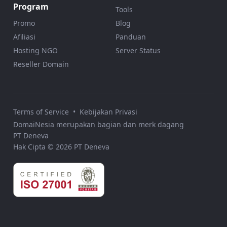
Program
Tools
Promo
Blog
Afiliasi
Panduan
Hosting NGO
Server Status
Reseller Domain
Terms of Service
•
Kebijakan Privasi
DomaiNesia merupakan bagian dan merk dagang
PT Deneva
Hak Cipta © 2026 PT Deneva