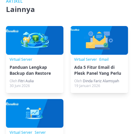
ARTIKEL
Lainnya
Virtual Server
Virtual Server
Email
Panduan Lengkap
Ada 5 Fitur Email di
Backup dan Restore
Plesk Panel Yang Perlu
MongoDB di Docker
Diketahui
Oleh
Fitri Aulia
Oleh
Dinda Fariz Alamsyah
30 Juni 2026
19 Januari 2026
Virtual Server
Server