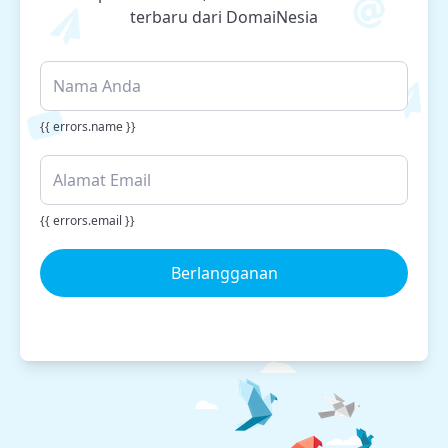
terbaru dari DomaiNesia
{{ errors.name }}
{{ errors.email }}
Berlangganan