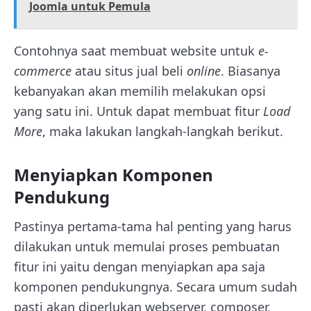
Joomla untuk Pemula
Contohnya saat membuat website untuk
e-
commerce
atau situs jual beli
online
. Biasanya
kebanyakan akan memilih melakukan opsi
yang satu ini. Untuk dapat membuat fitur
Load
More
, maka lakukan langkah-langkah berikut.
Menyiapkan Komponen
Pendukung
Pastinya pertama-tama hal penting yang harus
dilakukan untuk memulai proses pembuatan
fitur ini yaitu dengan menyiapkan apa saja
komponen pendukungnya. Secara umum sudah
pasti akan diperlukan webserver, composer,