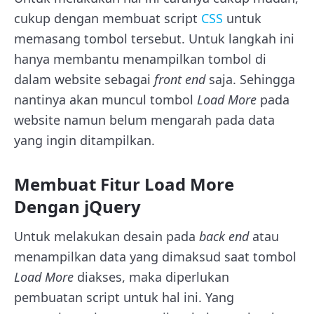
cukup dengan membuat script
CSS
untuk
memasang tombol tersebut. Untuk langkah ini
hanya membantu menampilkan tombol di
dalam website sebagai
front end
saja. Sehingga
nantinya akan muncul tombol
Load More
pada
website namun belum mengarah pada data
yang ingin ditampilkan.
Membuat Fitur Load More
Dengan jQuery
Untuk melakukan desain pada
back end
atau
menampilkan data yang dimaksud saat tombol
Load More
diakses, maka diperlukan
pembuatan script untuk hal ini. Yang