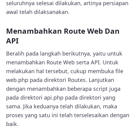
seluruhnya selesai dilakukan, artinya persiapan
awal telah dilaksanakan.
Menambahkan Route Web Dan
API
Beralih pada langkah berikutnya, yaitu untuk
menambahkan Route Web serta API. Untuk
melakukan hal tersebut, cukup membuka file
web.php pada direktori Routes. Lanjutkan
dengan menambahkan beberapa script juga
pada direktori api.php pada direktori yang
sama. Jika keduanya telah dilakukan, maka
proses yang satu ini telah terselesaikan dengan
baik.