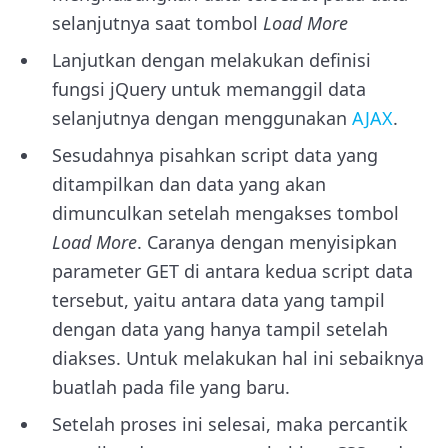
selanjutnya saat tombol
Load More
Lanjutkan dengan melakukan definisi
fungsi jQuery untuk memanggil data
selanjutnya dengan menggunakan
AJAX
.
Sesudahnya pisahkan script data yang
ditampilkan dan data yang akan
dimunculkan setelah mengakses tombol
Load More
. Caranya dengan menyisipkan
parameter GET di antara kedua script data
tersebut, yaitu antara data yang tampil
dengan data yang hanya tampil setelah
diakses. Untuk melakukan hal ini sebaiknya
buatlah pada file yang baru.
Setelah proses ini selesai, maka percantik