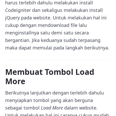
harus terlebih dahulu melakukan install
Codeigniter dan sekaligus melakukan install
jQuery pada website. Untuk melakukan hal ini
cukup dengan mendownload file lalu
menginstallnya satu demi satu secara
bergantian. Jika keduanya sudah terpasang
maka dapat memulai pada langkah berikutnya.
Membuat Tombol Load
More
Berikutnya lanjutkan dengan terlebih dahulu
menyiapkan tombol yang akan berguna
sebagai tombol
Load More
dalam website.
Untuk melakukan hal ini caranya cukup mudah,