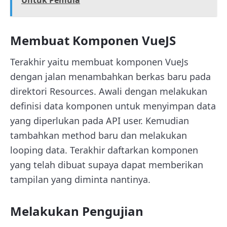
Membuat Komponen VueJS
Terakhir yaitu membuat komponen VueJs
dengan jalan menambahkan berkas baru pada
direktori Resources. Awali dengan melakukan
definisi data komponen untuk menyimpan data
yang diperlukan pada API user. Kemudian
tambahkan method baru dan melakukan
looping data. Terakhir daftarkan komponen
yang telah dibuat supaya dapat memberikan
tampilan yang diminta nantinya.
Melakukan Pengujian