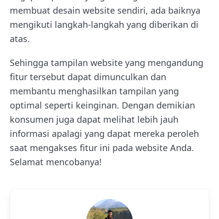
membuat desain website sendiri, ada baiknya
mengikuti langkah-langkah yang diberikan di
atas.
Sehingga tampilan website yang mengandung
fitur tersebut dapat dimunculkan dan
membantu menghasilkan tampilan yang
optimal seperti keinginan. Dengan demikian
konsumen juga dapat melihat lebih jauh
informasi apalagi yang dapat mereka peroleh
saat mengakses fitur ini pada website Anda.
Selamat mencobanya!