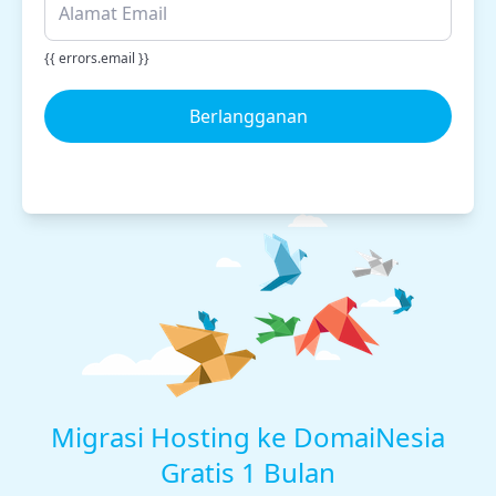
{{ errors.email }}
Berlangganan
Migrasi Hosting ke DomaiNesia
Gratis 1 Bulan