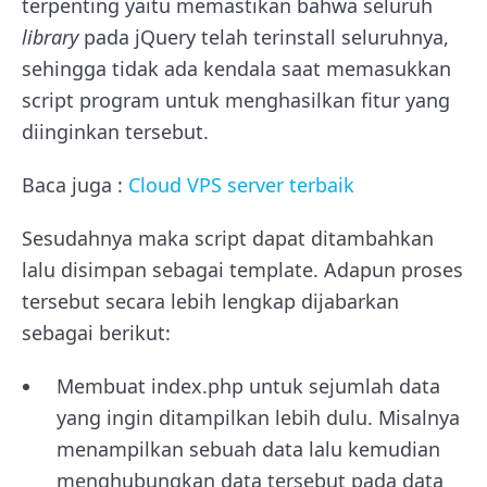
terpenting yaitu memastikan bahwa seluruh
library
pada jQuery telah terinstall seluruhnya,
sehingga tidak ada kendala saat memasukkan
script program untuk menghasilkan fitur yang
diinginkan tersebut.
Baca juga :
Cloud VPS server terbaik
Sesudahnya maka script dapat ditambahkan
lalu disimpan sebagai template. Adapun proses
tersebut secara lebih lengkap dijabarkan
sebagai berikut:
Membuat index.php untuk sejumlah data
yang ingin ditampilkan lebih dulu. Misalnya
menampilkan sebuah data lalu kemudian
menghubungkan data tersebut pada data