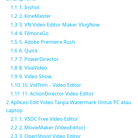
1.1
1. Inshot
1.2
2. KineMaster
1.3
3. VN Video Editor Maker VlogNow
1.4
4. FilmoraGo
1.5
5. Adobe Premiere Rush
1.6
6. Quick
1.7
7. PowerDirector
1.8
8. VivaVideo
1.9
9. Video Show
1.10
10. VidTrim – Video Editor
1.11
11. ActionDirector Video Editor
2
Aplikasi Edit Video Tanpa Watermark Untuk PC atau
Laptop
2.1
1. VSDC Free Video Editor
2.2
2. MovieMaker (VideoEditor)
2.3
3. OpenShoot Video Editor