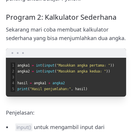
Program 2: Kalkulator Sederhana
Sekarang mari coba membuat kalkulator
sederhana yang bisa menjumlahkan dua angka.
1
angka1
=
int
(
input
(
"Masukkan angka pertama: "
)
)
2
angka2
=
int
(
input
(
"Masukkan angka kedua: "
)
)
3
4
hasil
=
angka1
+
angka2
5
print
(
"Hasil penjumlahan:"
,
hasil
)
Penjelasan:
untuk mengambil input dari
input()