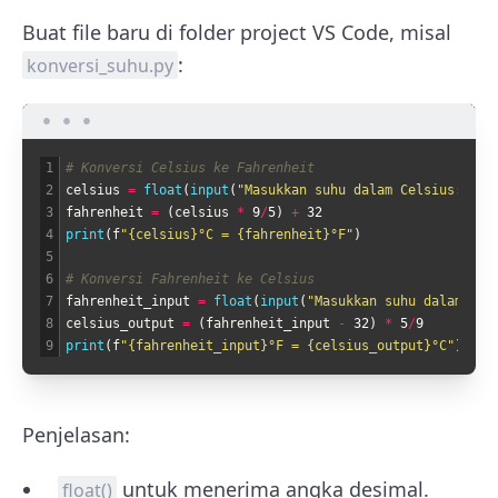
Buat file baru di folder project VS Code, misal
:
konversi_suhu.py
1
# Konversi Celsius ke Fahrenheit
2
celsius
=
float
(
input
(
"Masukkan suhu dalam Celsius: "
)
)
3
fahrenheit
=
(
celsius
*
9
/
5
)
+
32
4
print
(
f
"{celsius}°C = {fahrenheit}°F"
)
5
6
# Konversi Fahrenheit ke Celsius
7
fahrenheit_input
=
float
(
input
(
"Masukkan suhu dalam Fah
8
celsius_output
=
(
fahrenheit_input
-
32
)
*
5
/
9
9
print
(
f
"{fahrenheit_input}°F = {celsius_output}°C"
)
Penjelasan:
untuk menerima angka desimal.
float()