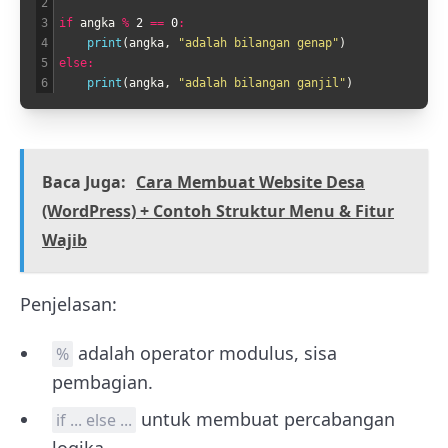
2
3
if
angka
%
2
==
0
:
4
print
(
angka
,
"adalah bilangan genap"
)
5
else
:
6
print
(
angka
,
"adalah bilangan ganjil"
)
Baca Juga:
Cara Membuat Website Desa
(WordPress) + Contoh Struktur Menu & Fitur
Wajib
Penjelasan:
adalah operator modulus, sisa
%
pembagian.
untuk membuat percabangan
if ... else ...