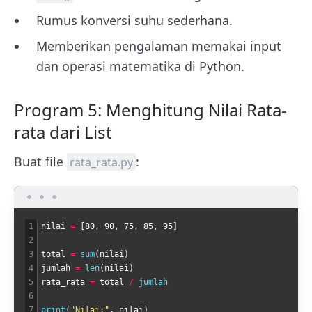
Rumus konversi suhu sederhana.
Memberikan pengalaman memakai input
dan operasi matematika di Python.
Program 5: Menghitung Nilai Rata-
rata dari List
Buat file
:
rata_rata.py
1
nilai
=
[
80
,
90
,
75
,
85
,
95
]
2
3
total
=
sum
(
nilai
)
4
jumlah
=
len
(
nilai
)
5
rata_rata
=
total
/
jumlah
6
7
print
(
"Nilai:"
,
nilai
)