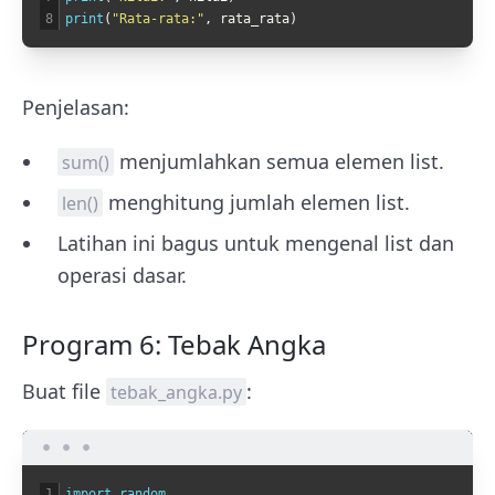
8
print
(
"Rata-rata:"
,
rata_rata
)
Penjelasan:
menjumlahkan semua elemen list.
sum()
menghitung jumlah elemen list.
len()
Latihan ini bagus untuk mengenal list dan
operasi dasar.
Program 6: Tebak Angka
Buat file
:
tebak_angka.py
1
import 
random