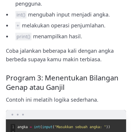
pengguna.
mengubah input menjadi angka.
int()
melakukan operasi penjumlahan.
+
menampilkan hasil.
print()
Coba jalankan beberapa kali dengan angka
berbeda supaya kamu makin terbiasa.
Program 3: Menentukan Bilangan
Genap atau Ganjil
Contoh ini melatih logika sederhana.
1
angka
=
int
(
input
(
"Masukkan sebuah angka: "
)
)