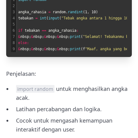
2
3
angka_rahasia
=
random
.
randint
(
1
,
10
)
4
tebakan
=
int
(
input
(
"Tebak angka antara 1 hingga 10: "
)
5
6
if
tebakan
==
angka_rahasia
:
7
&
nbsp
;
&
nbsp
;
&
nbsp
;
&
nbsp
;
print
(
"Selamat! Tebakanmu benar
8
else
:
9
&
nbsp
;
&
nbsp
;
&
nbsp
;
&
nbsp
;
print
(
f
"Maaf, angka yang benar 
Penjelasan:
untuk menghasilkan angka
import random
acak.
Latihan percabangan dan logika.
Cocok untuk mengasah kemampuan
interaktif dengan user.