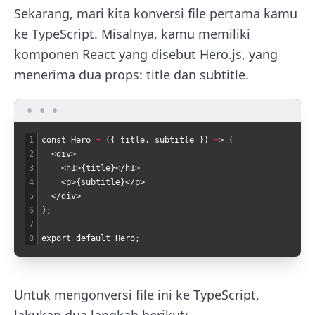
Sekarang, mari kita konversi file pertama kamu
ke TypeScript. Misalnya, kamu memiliki
komponen React yang disebut Hero.js, yang
menerima dua props: title dan subtitle.
1
const
Hero
=
(
{
title
,
subtitle
}
)
=
>
 (
2
<div>
3
<h1>
{title}
</h1>
4
<p>
{subtitle}
</p>
5
</div>
6
)
;
7
8
export
default
Hero
;
Untuk mengonversi file ini ke TypeScript,
lakukan dua langkah berikut: