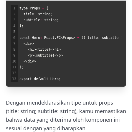
1
type
Props
=
{
2
  title
:
string
;
3
  subtitle
:
string
;
4
}
;
5
6
const
Hero
:
React
.
FC
<Props>
=
(
{
title
,
subtitle
}
)
=
>
7
<div>
8
<h1>
{title}
</h1>
9
<p>
{subtitle}
</p>
10
</div>
11
)
;
12
13
export
default
Hero
;
Dengan mendeklarasikan tipe untuk props
(title: string; subtitle: string), kamu memastikan
bahwa data yang diterima oleh komponen ini
sesuai dengan yang diharapkan.