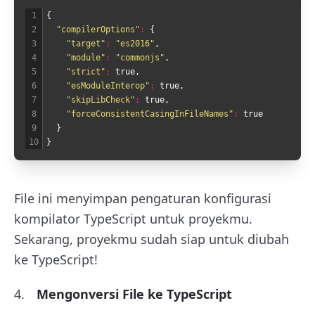
1
{
2
"compilerOptions"
:
{
3
"target"
:
"es2016"
,
4
"module"
:
"commonjs"
,
5
"strict"
:
true
,
6
"esModuleInterop"
:
true
,
7
"skipLibCheck"
:
true
,
8
"forceConsistentCasingInFileNames"
:
true
9
}
10
}
File ini menyimpan pengaturan konfigurasi
kompilator TypeScript untuk proyekmu.
Sekarang, proyekmu sudah siap untuk diubah
ke TypeScript!
Mengonversi File ke TypeScript