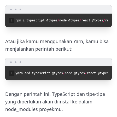
1
npm
i
typescript
@
types
/
node
@
types
/
react
@
types
/
react
-
Atau jika kamu menggunakan Yarn, kamu bisa
menjalankan perintah berikut:
1
yarn
add
typescript
@
types
/
node
@
types
/
react
@
types
/
rea
Dengan perintah ini, TypeScript dan tipe-tipe
yang diperlukan akan diinstal ke dalam
node_modules proyekmu.