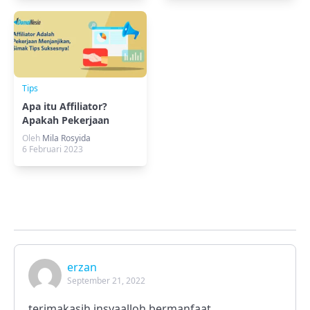
Tips
Apa itu Affiliator?
Apakah Pekerjaan
Menjanjikan?
Oleh
Mila Rosyida
6 Februari 2023
erzan
September 21, 2022
terimakasih insyaalloh bermanfaat