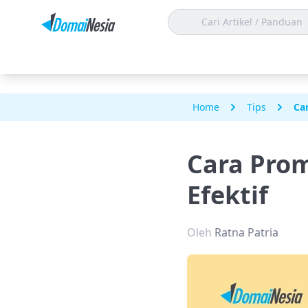
Home
Tips
Ca
Cara Prom
Efektif
Oleh
Ratna Patria