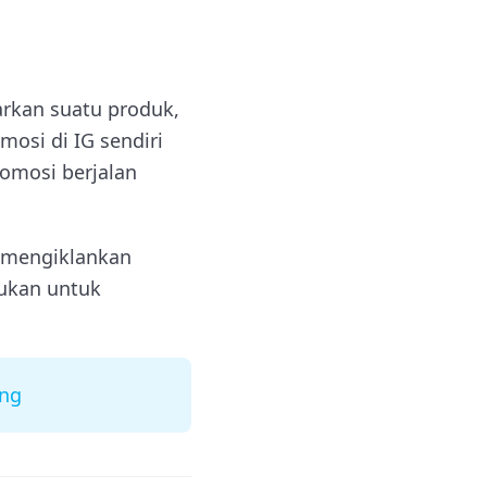
rkan suatu produk,
mosi di IG sendiri
romosi berjalan
g mengiklankan
kukan untuk
ing