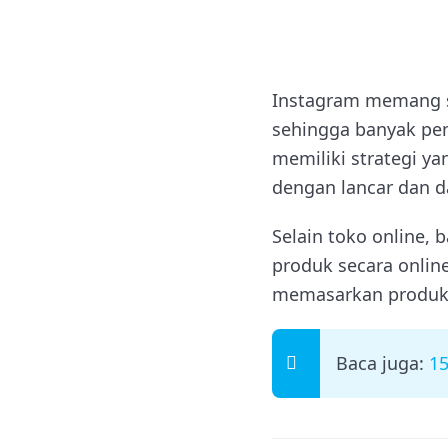
Instagram memang s
sehingga banyak pemi
memiliki strategi y
dengan lancar dan d
Selain toko online,
produk secara onlin
memasarkan produk 
Baca juga:
15