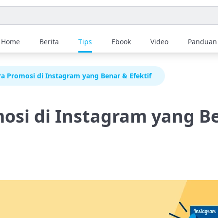
Home
Berita
Tips
Ebook
Video
Panduan
ra Promosi di Instagram yang Benar & Efektif
osi di Instagram yang B