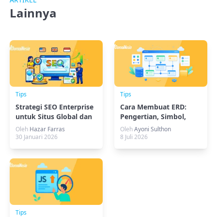
Lainnya
Tips
Tips
Strategi SEO Enterprise
Cara Membuat ERD:
untuk Situs Global dan
Pengertian, Simbol,
Multiregion
Komponen, dan
Oleh
Hazar Farras
Oleh
Ayoni Sulthon
Contohnya
30 Januari 2026
8 Juli 2026
Tips