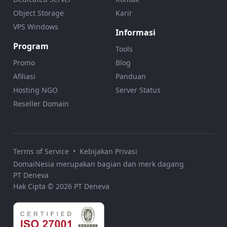
Object Storage
Karir
VPS Windows
Informasi
Program
Tools
Promo
Blog
Afiliasi
Panduan
Hosting NGO
Server Status
Reseller Domain
Terms of Service
•
Kebijakan Privasi
DomaiNesia merupakan bagian dan merk dagang
PT Deneva
Hak Cipta © 2026 PT Deneva