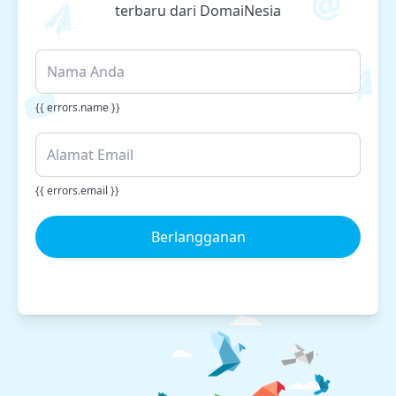
terbaru dari DomaiNesia
{{ errors.name }}
{{ errors.email }}
Berlangganan