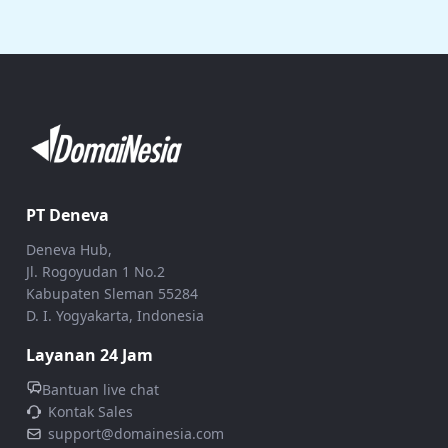
PT Deneva
Deneva Hub,
Jl. Rogoyudan 1 No.2
Kabupaten Sleman 55284
D. I. Yogyakarta, Indonesia
Layanan 24 Jam
Bantuan live chat
Kontak Sales
support@domainesia.com