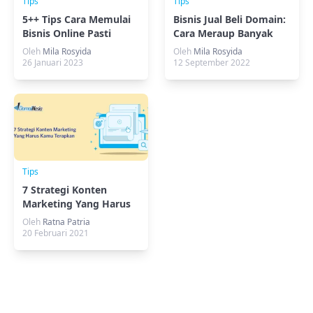
Tips
Tips
5++ Tips Cara Memulai
Bisnis Jual Beli Domain:
Bisnis Online Pasti
Cara Meraup Banyak
Berhasil
Cuan
Oleh
Mila Rosyida
Oleh
Mila Rosyida
26 Januari 2023
12 September 2022
Tips
7 Strategi Konten
Marketing Yang Harus
Kamu Terapkan
Oleh
Ratna Patria
20 Februari 2021