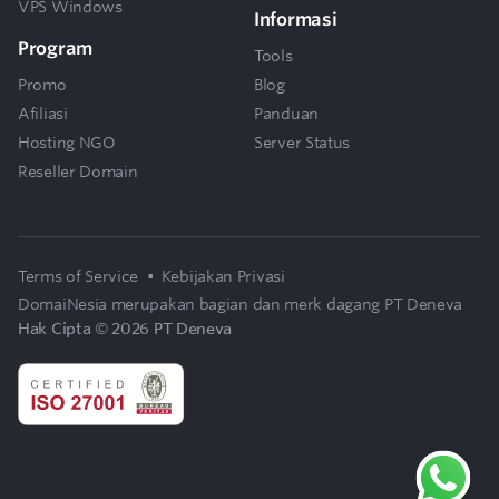
VPS Windows
Informasi
Program
Tools
Promo
Blog
Afiliasi
Panduan
Hosting NGO
Server Status
Reseller Domain
Terms of Service
•
Kebijakan Privasi
DomaiNesia merupakan bagian dan merk dagang
PT Deneva
Hak Cipta © 2026 PT Deneva