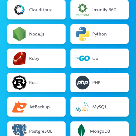
CloudLinux
Imunify 360
Node.js
Python
Ruby
Go
Rust
PHP
JetBackup
MySQL
PostgreSQL
MongoDB