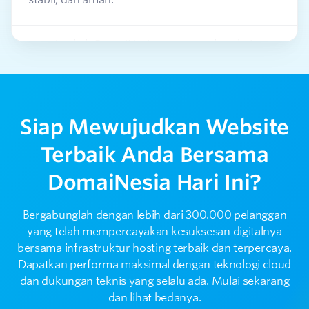
Apakah DomaiNesia aman untuk website,
2
aplikasi, dan email bisnis?
Apakah DomaiNesia menyediakan bantuan
3
purna jual?
Siap Mewujudkan Website
Terbaik Anda Bersama
Bagaimana cara menghubungi tim support
4
DomaiNesia?
DomaiNesia Hari Ini?
Bagaimana DomaiNesia menjaga performa
Bergabunglah dengan lebih dari 300.000 pelanggan
5
layanan dan server?
yang telah mempercayakan kesuksesan digitalnya
bersama infrastruktur hosting terbaik dan terpercaya.
Dapatkan performa maksimal dengan teknologi cloud
dan dukungan teknis yang selalu ada. Mulai sekarang
dan lihat bedanya.