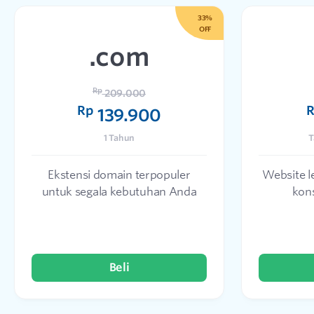
33%
OFF
.com
Rp
209.000
Rp
139.900
1 Tahun
T
Ekstensi domain terpopuler
Website 
untuk segala kebutuhan Anda
kon
Beli