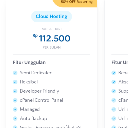
50% OFF Recurring
Cloud Hosting
MULAI DARI
Rp
112.500
PER BULAN
Fitur Unggulan
Fitur U
Semi Dedicated
Beba
Fleksibel
Aks
Developer Friendly
Supp
cPanel Control Panel
cPan
Managed
Unli
Auto Backup
Unli
Gratis Domain & Sertifikat SSL
Grat