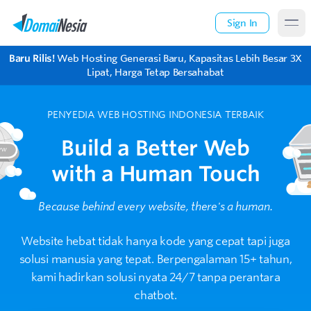
Sign In
Baru Rilis!
Web Hosting Generasi Baru, Kapasitas Lebih Besar 3X
Lipat, Harga Tetap Bersahabat
PENYEDIA WEB HOSTING INDONESIA TERBAIK
Build a Better Web
with a Human Touch
Because behind every website, there's a human.
Website hebat tidak hanya kode yang cepat tapi juga
solusi manusia yang tepat.
Berpengalaman 15+ tahun,
kami hadirkan solusi nyata 24/7 tanpa perantara
chatbot.