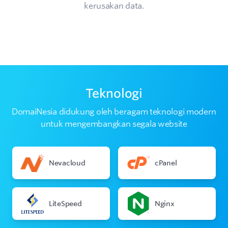
kerusakan data.
Teknologi
DomaiNesia didukung oleh beragam teknologi modern
untuk mengembangkan segala website
Nevacloud
cPanel
LiteSpeed
Nginx