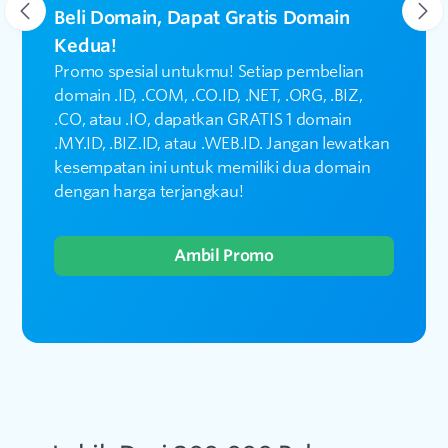
Beli Domain, Dapat Gratis Domain
Kedua!
Promo spesial untukmu! Setiap pembelian
domain .ID, .COM, .CO.ID, .NET, .ORG, .BIZ,
.CO, atau .IO, dapatkan GRATIS 1 domain
.MY.ID, .BIZ.ID, atau .WEB.ID. Jangan lewatkan
kesempatan ini untuk memiliki dua domain
dengan harga terjangkau!
Ambil Promo