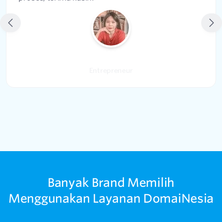
Anya Tamara Akbar
Entrepreneur
Banyak Brand Memilih
Menggunakan Layanan DomaiNesia