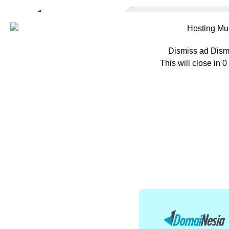
Dismiss ad
Dism
This will close in
0
Home
Berita
C
Content C
Facebook 
Oleh
Ratna Patria