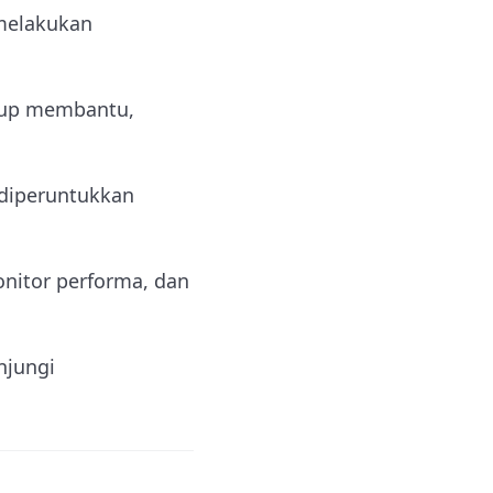
 melakukan
kup membantu,
 diperuntukkan
nitor performa, dan
njungi