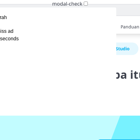
modal-check
Home
Berita
Tips
Ebook
Video
Panduan
iss ad
seconds
ontent Creator Harus Tahu Apa itu Facebook Creator Studio
reator Harus Tahu Apa i
Creator Studio