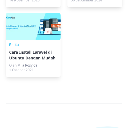
14 November 2023
30 September 2024
Berita
Cara Install Laravel di
Ubuntu Dengan Mudah
Melalui Composer
Oleh
Mila Rosyida
1 Oktober 2021