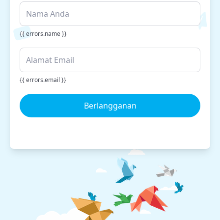
{{ errors.name }}
{{ errors.email }}
Berlangganan