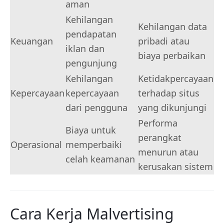
aman
Kehilangan
Kehilangan data
pendapatan
Keuangan
pribadi atau
iklan dan
biaya perbaikan
pengunjung
Kehilangan
Ketidakpercayaan
Kepercayaan
kepercayaan
terhadap situs
dari pengguna
yang dikunjungi
Performa
Biaya untuk
perangkat
Operasional
memperbaiki
menurun atau
celah keamanan
kerusakan sistem
Cara Kerja Malvertising