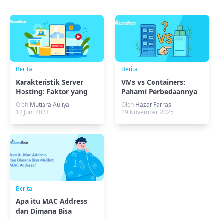
Berita
Berita
Karakteristik Server
VMs vs Containers:
Hosting: Faktor yang
Pahami Perbedaannya
Wajib Diketahui
Sebelum Memilih
Oleh
Mutiara Auliya
Oleh
Hazar Farras
12 Juni 2023
19 November 2025
Berita
Apa itu MAC Address
dan Dimana Bisa