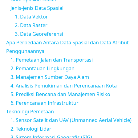
Jenis-jenis Data Spasial
1. Data Vektor
2. Data Raster
3. Data Georeferensi
Apa Perbedaan Antara Data Spasial dan Data Atribut
Penggunaannya
1. Pemetaan Jalan dan Transportasi
2. Pemantauan Lingkungan
3. Manajemen Sumber Daya Alam
4. Analisis Pemukiman dan Perencanaan Kota
5. Prediksi Bencana dan Manajemen Risiko
6. Perencanaan Infrastruktur
Teknologi Pemetaan
1. Sensor Satelit dan UAV (Unmanned Aerial Vehicle)
2. Teknologi Lidar
3. Sistem Informasi Geografis (SIG)