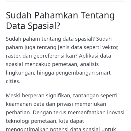
Sudah Pahamkan Tentang
Data Spasial?
Sudah paham tentang data spasial? Sudah
paham juga tentang jenis data seperti vektor,
raster, dan georeferensi kan? Aplikasi data
spasial mencakup pemetaan, analisis
lingkungan, hingga pengembangan smart
cities.
Meski berperan signifikan, tantangan seperti
keamanan data dan privasi memerlukan
perhatian. Dengan terus memanfaatkan inovasi
teknologi pemetaan, kita dapat
mengoptimalkan potensi data spasial untuk