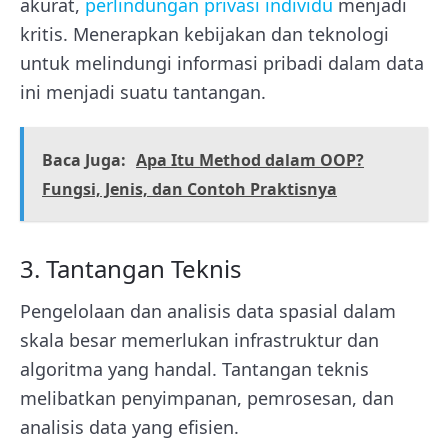
akurat,
perlindungan privasi individu
menjadi
kritis. Menerapkan kebijakan dan teknologi
untuk melindungi informasi pribadi dalam data
ini menjadi suatu tantangan.
Baca Juga:
Apa Itu Method dalam OOP?
Fungsi, Jenis, dan Contoh Praktisnya
3. Tantangan Teknis
Pengelolaan dan analisis data spasial dalam
skala besar memerlukan infrastruktur dan
algoritma yang handal. Tantangan teknis
melibatkan penyimpanan, pemrosesan, dan
analisis data yang efisien.