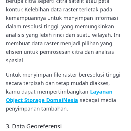
berupa citra seperti citra satelit atau peta
kontur. Kelebihan data raster terletak pada
kemampuannya untuk menyimpan informasi
dalam resolusi tinggi, yang memungkinkan
analisis yang lebih rinci dari suatu wilayah. Ini
membuat data raster menjadi pilihan yang
efisien untuk pemrosesan citra dan analisis
spasial.
Untuk menyimpan file raster beresolusi tinggi
secara terpisah dan tetap mudah diakses,
kamu dapat mempertimbangkan
Layanan
Object Storage DomaiNesia
sebagai media
penyimpanan tambahan.
3. Data Georeferensi