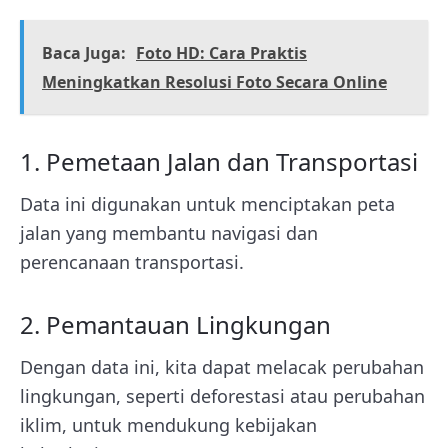
Baca Juga:
Foto HD: Cara Praktis
Meningkatkan Resolusi Foto Secara Online
1. Pemetaan Jalan dan Transportasi
Data ini digunakan untuk menciptakan peta
jalan yang membantu navigasi dan
perencanaan transportasi.
2. Pemantauan Lingkungan
Dengan data ini, kita dapat melacak perubahan
lingkungan, seperti deforestasi atau perubahan
iklim, untuk mendukung kebijakan