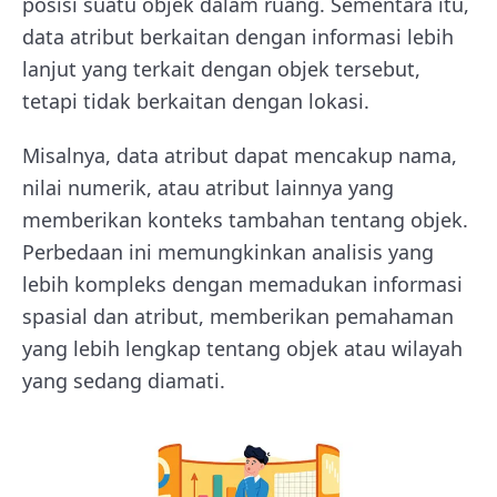
posisi suatu objek dalam ruang. Sementara itu,
data atribut berkaitan dengan informasi lebih
lanjut yang terkait dengan objek tersebut,
tetapi tidak berkaitan dengan lokasi.
Misalnya, data atribut dapat mencakup nama,
nilai numerik, atau atribut lainnya yang
memberikan konteks tambahan tentang objek.
Perbedaan ini memungkinkan analisis yang
lebih kompleks dengan memadukan informasi
spasial dan atribut, memberikan pemahaman
yang lebih lengkap tentang objek atau wilayah
yang sedang diamati.