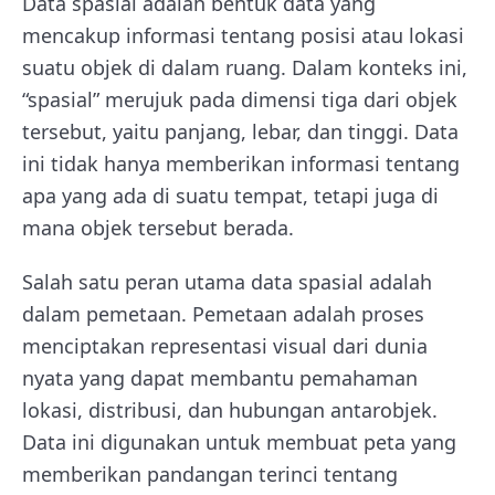
Data spasial adalah bentuk data yang
mencakup informasi tentang posisi atau lokasi
suatu objek di dalam ruang. Dalam konteks ini,
“spasial” merujuk pada dimensi tiga dari objek
tersebut, yaitu panjang, lebar, dan tinggi. Data
ini tidak hanya memberikan informasi tentang
apa yang ada di suatu tempat, tetapi juga di
mana objek tersebut berada.
Salah satu peran utama data spasial adalah
dalam pemetaan. Pemetaan adalah proses
menciptakan representasi visual dari dunia
nyata yang dapat membantu pemahaman
lokasi, distribusi, dan hubungan antarobjek.
Data ini digunakan untuk membuat peta yang
memberikan pandangan terinci tentang