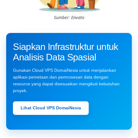
Sumber: Envato
Siapkan Infrastruktur untuk
Analisis Data Spasial
Gunakan Cloud VPS DomaiNesia untuk menjalankan
aplikasi pemetaan dan pemrosesan data dengan
resource yang dapat disesuaikan mengikuti kebutuhan
proyek.
Lihat Cloud VPS DomaiNesia