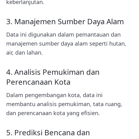
keberlanjutan.
3. Manajemen Sumber Daya Alam
Data ini digunakan dalam pemantauan dan
manajemen sumber daya alam seperti hutan,
air, dan lahan.
4. Analisis Pemukiman dan
Perencanaan Kota
Dalam pengembangan kota, data ini
membantu analisis pemukiman, tata ruang,
dan perencanaan kota yang efisien.
5. Prediksi Bencana dan