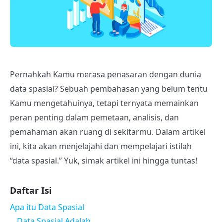
Pernahkah Kamu merasa penasaran dengan dunia
data spasial? Sebuah pembahasan yang belum tentu
Kamu mengetahuinya, tetapi ternyata memainkan
peran penting dalam pemetaan, analisis, dan
pemahaman akan ruang di sekitarmu. Dalam artikel
ini, kita akan menjelajahi dan mempelajari istilah
“data spasial.” Yuk, simak artikel ini hingga tuntas!
Daftar Isi
Apa itu Data Spasial
Data Spasial Adalah