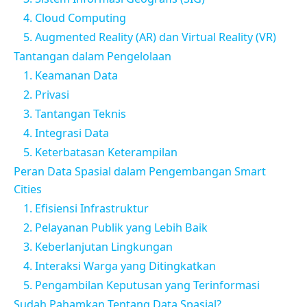
4. Cloud Computing
5. Augmented Reality (AR) dan Virtual Reality (VR)
Tantangan dalam Pengelolaan
1. Keamanan Data
2. Privasi
3. Tantangan Teknis
4. Integrasi Data
5. Keterbatasan Keterampilan
Peran Data Spasial dalam Pengembangan Smart
Cities
1. Efisiensi Infrastruktur
2. Pelayanan Publik yang Lebih Baik
3. Keberlanjutan Lingkungan
4. Interaksi Warga yang Ditingkatkan
5. Pengambilan Keputusan yang Terinformasi
Sudah Pahamkan Tentang Data Spasial?