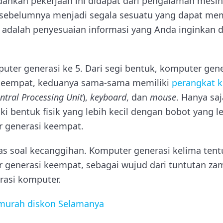
hkan pekerjaan ini didapat dari pengalaman mesi
sebelumnya menjadi segala sesuatu yang dapat mem
adalah penyesuaian informasi yang Anda inginkan d
uter generasi ke 5. Dari segi bentuk, komputer gen
keempat, keduanya sama-sama memiliki
perangkat 
ntral Processing Unit
),
keyboard
, dan
mouse
. Hanya sa
ki bentuk fisik yang lebih kecil dengan bobot yang l
 generasi keempat.
 soal kecanggihan. Komputer generasi kelima tentu
 generasi keempat, sebagai wujud dari tuntutan za
asi komputer.
murah diskon Selamanya