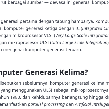
rut berbagai sumber — dewasa ini generasi komput
r generasi pertama dengan tabung hampanya, kompu
a, komputer generasi ketiga dengan IC (
Integrated Cir
ngan mikroprosesor VLSI (
Very Large Scale Integratio
gan mikroprosesor ULSI (
Ultra Large Scale Integration
h mengenai komputer generasi terbaru.
mputer Generasi Kelima?
 disebutkan sebelumnya, komputer generasi kelima 
yang menggunakan ULSI sebagai mikroprosesornya.
tahun 1980, dan kehidupannya berlangsung hingga kin
memanfaatkan
parallel processing
dan
Artificial Intellig