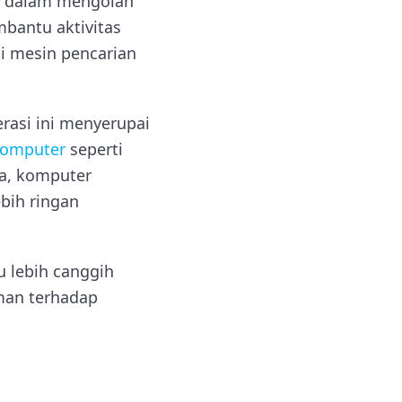
n dalam mengolah
bantu aktivitas
i mesin pencarian
erasi ini menyerupai
komputer
seperti
ja, komputer
ebih ringan
 lebih canggih
man terhadap