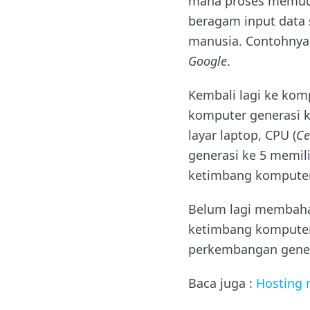
mana proses memuda
beragam input data 
manusia. Contohnya 
Google
.
Kembali lagi ke komp
komputer generasi 
layar laptop, CPU (
Ce
generasi ke 5 memili
ketimbang komputer
Belum lagi membahas
ketimbang komputer
perkembangan gener
Baca juga :
Hosting 