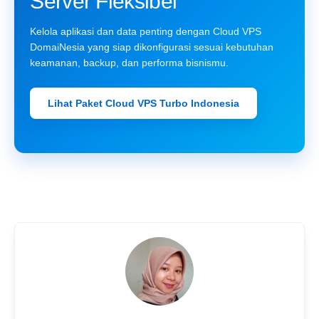
Server Fleksibel
Kelola aplikasi dan data penting dengan Cloud VPS
DomaiNesia yang siap dikonfigurasi sesuai kebutuhan
keamanan, backup, dan performa bisnismu.
Lihat Paket Cloud VPS Turbo Indonesia