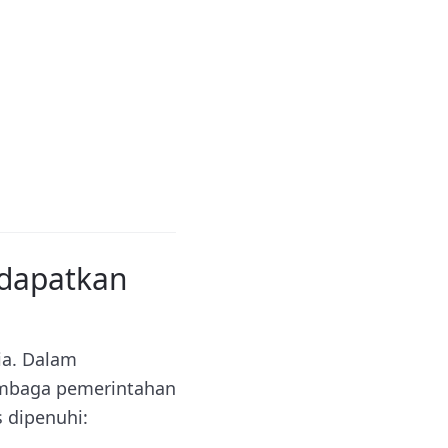
ndapatkan
ia. Dalam
lembaga pemerintahan
s dipenuhi: