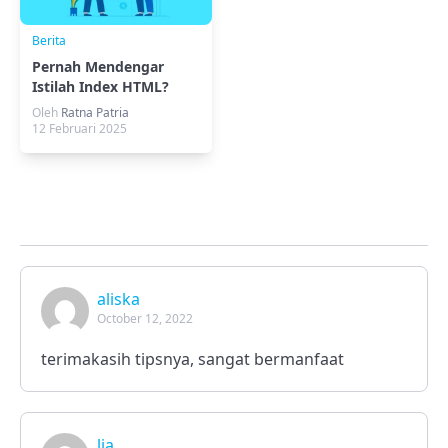
Berita
Pernah Mendengar
Istilah Index HTML?
Begini Penjelasannya
Oleh
Ratna Patria
12 Februari 2025
aliska
October 12, 2022
terimakasih tipsnya, sangat bermanfaat
lia