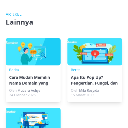
ARTIKEL
Lainnya
Berita
Berita
Cara Mudah Memilih
Apa Itu Pop Up?
Nama Domain yang
Pengertian, Fungsi, dan
Bagus untuk Bisnis
Cara Membuatnya
Oleh
Mutiara Auliya
Oleh
Mila Rosyida
24 Oktober 2025
15 Maret 2023