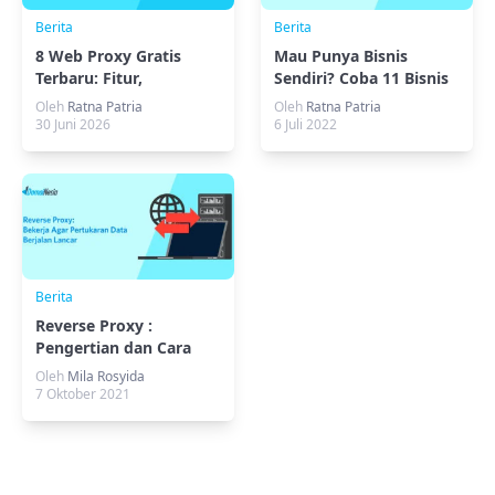
Berita
Berita
8 Web Proxy Gratis
Mau Punya Bisnis
Terbaru: Fitur,
Sendiri? Coba 11 Bisnis
Kelebihan, dan
Online Tanpa Modal!
Oleh
Ratna Patria
Oleh
Ratna Patria
Batasannya
30 Juni 2026
6 Juli 2022
Berita
Reverse Proxy :
Pengertian dan Cara
Kerja
Oleh
Mila Rosyida
7 Oktober 2021