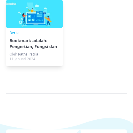
Berita
Bookmark adalah:
Pengertian, Fungsi dan
Contohnya
Oleh
Ratna Patria
11 Januari 2024