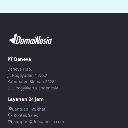
PT Deneva
Deneva Hub,
Jl. Rogoyudan 1 No.2
Kabupaten Sleman 55284
D. I. Yogyakarta, Indonesia
Layanan 24 Jam
Bantuan live chat
Kontak Sales
support@domainesia.com