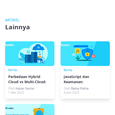
ARTIKEL
Lainnya
Berita
Berita
Perbedaan Hybrid
JavaScript dan
Cloud vs Multi-Cloud:
Keamanan:
Pilih Solusi Terbaik!
Menghindari
Oleh
Hazar Farras
Oleh
Ratna Patria
Kerentanannya Di Web
1 Mei 2025
4 Juni 2025