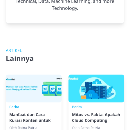
Technical, Data, Machine Learning, and more
Technology.
ARTIKEL
Lainnya
Berita
Berita
Manfaat dan Cara
Mitos vs. Fakta: Apakah
Kurasi Konten untuk
Cloud Computing
Menjaga Kualitas
Ramah Lingkungan?
Oleh
Ratna Patria
Oleh
Ratna Patria