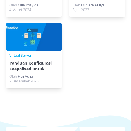
Oleh
Mila Rosyida
Oleh
Mutiara Auliya
4 Maret 2024
3 Juli 2023
Virtual Server
Panduan Konfigurasi
Keepalived untuk
Virtual IP dan Failover
Oleh
Fitri Aulia
7 Desember 2025