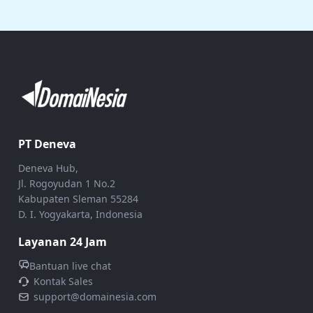
PT Deneva
Deneva Hub,
Jl. Rogoyudan 1 No.2
Kabupaten Sleman 55284
D. I. Yogyakarta, Indonesia
Layanan 24 Jam
Bantuan live chat
Kontak Sales
support@domainesia.com