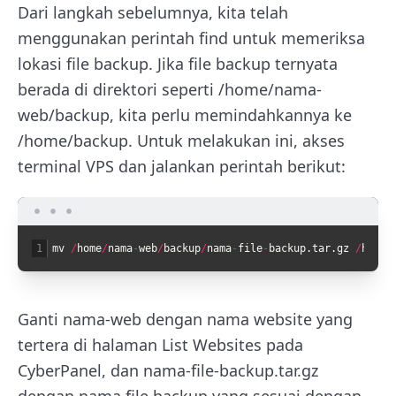
Dari langkah sebelumnya, kita telah
menggunakan perintah find untuk memeriksa
lokasi file backup. Jika file backup ternyata
berada di direktori seperti /home/nama-
web/backup, kita perlu memindahkannya ke
/home/backup. Untuk melakukan ini, akses
terminal VPS dan jalankan perintah berikut:
1
mv
/
home
/
nama
-
web
/
backup
/
nama
-
file
-
backup
.
tar
.
gz
/
home
/
Ganti nama-web dengan nama website yang
tertera di halaman List Websites pada
CyberPanel, dan nama-file-backup.tar.gz