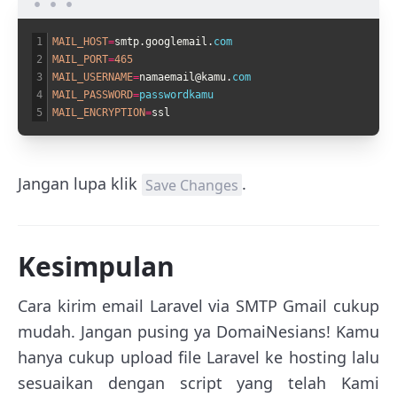
1
MAIL_HOST
=
smtp
.
googlemail
.
com
2
MAIL_PORT
=
465
3
MAIL_USERNAME
=
namaemail
@
kamu
.
com
4
MAIL_PASSWORD
=
passwordkamu
5
MAIL_ENCRYPTION
=
ssl
Jangan lupa klik
.
Save Changes
Kesimpulan
Cara kirim email Laravel via SMTP Gmail cukup
mudah. Jangan pusing ya DomaiNesians! Kamu
hanya cukup upload file Laravel ke hosting lalu
sesuaikan dengan script yang telah Kami