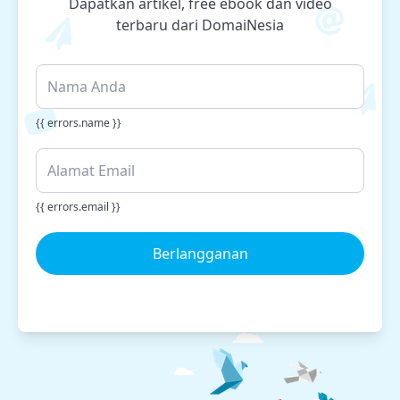
Dapatkan artikel, free ebook dan video
terbaru dari DomaiNesia
{{ errors.name }}
{{ errors.email }}
Berlangganan