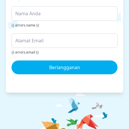
{{ errors.name }}
{{ errors.email }}
Berlangganan