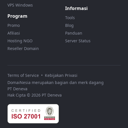
VPS Windows
Informasi
Program
Tools
Promo
Blog
Afiliasi
Panduan
Hosting NGO
Server Status
Reseller Domain
Terms of Service
•
Kebijakan Privasi
DomaiNesia merupakan bagian dan merk dagang
PT Deneva
Hak Cipta © 2026 PT Deneva