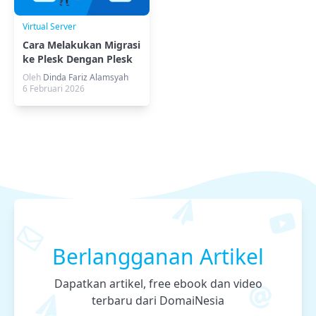
Virtual Server
Cara Melakukan Migrasi
ke Plesk Dengan Plesk
Migrator
Oleh
Dinda Fariz Alamsyah
6 Februari 2026
Berlangganan Artikel
Dapatkan artikel, free ebook dan video
terbaru dari DomaiNesia