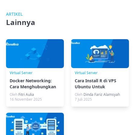
ARTIKEL
Lainnya
Virtual Server
Virtual Server
Docker Networking:
Cara Install R di VPS
Cara Menghubungkan
Ubuntu Untuk
Container dengan
Pemrograman Statistik
Oleh
Fitri Aulia
Oleh
Dinda Fariz Alamsyah
Mudah
16 November 2025
7 Juli 2025