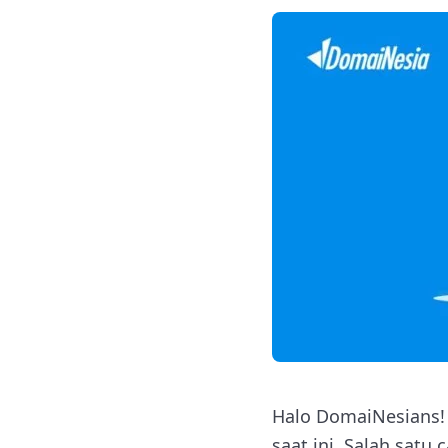
Halo DomaiNesians!
saat ini. Salah sat