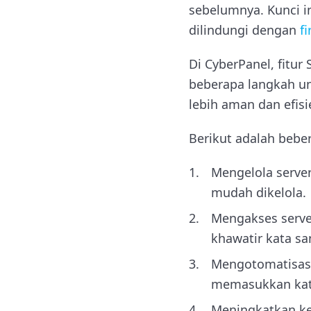
sebelumnya. Kunci in
dilindungi dengan
fi
Di CyberPanel, fitur
beberapa langkah u
lebih aman dan efisi
Berikut adalah bebe
Mengelola server
mudah dikelola.
Mengakses server
khawatir kata san
Mengotomatisasi 
memasukkan kata
Meningkatkan ke