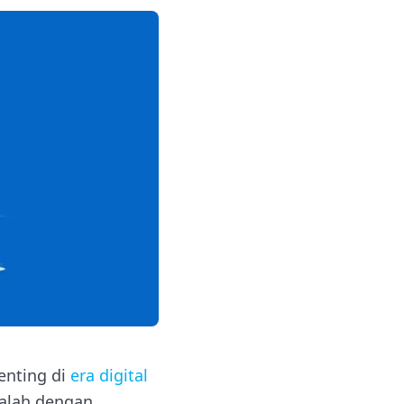
enting di
era digital
dalah dengan