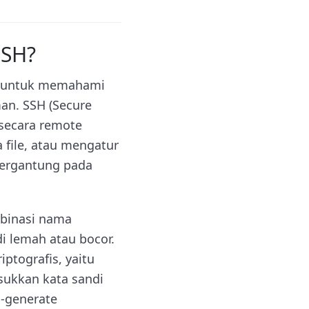
SSH?
ng untuk memahami
an. SSH (Secure
secara remote
 file, atau mengatur
bergantung pada
binasi nama
di lemah atau bocor.
tografis, yaitu
asukkan kata sandi
i-generate