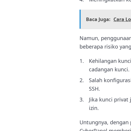
Baca Juga:
Cara Lo
Namun, penggunaan S
beberapa risiko yang
Kehilangan kunci
cadangan kunci.
Salah konfiguras
SSH.
Jika kunci priva
izin.
Untungnya, dengan pe
CyberPanel memberik