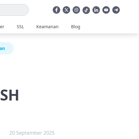
ler
SSL
Keamanan
Blog
man
SSH
20 September 2025