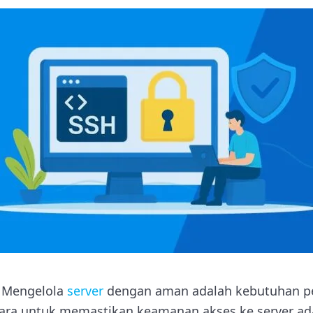
 Mengelola
server
dengan aman adalah kebutuhan p
u cara untuk memastikan keamanan akses ke server a