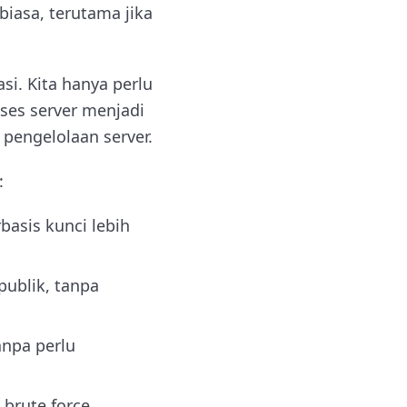
biasa, terutama jika
si. Kita hanya perlu
ses server menjadi
 pengelolaan server.
:
asis kunci lebih
publik, tanpa
anpa perlu
brute force.