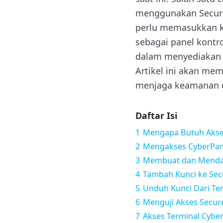
menggunakan Secure 
perlu memasukkan kat
sebagai panel kontr
dalam menyediakan 
Artikel ini akan m
menjaga keamanan da
Daftar Isi
1
Mengapa Butuh Akse
2
Mengakses CyberPan
3
Membuat dan Mendap
4
Tambah Kunci ke Sec
5
Unduh Kunci Dari Te
6
Menguji Akses Secur
7
Akses Terminal Cybe