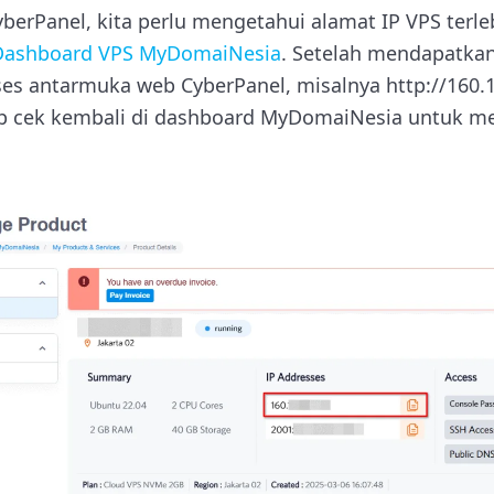
rPanel, kita perlu mengetahui alamat IP VPS terlebi
Dashboard VPS MyDomaiNesia
. Setelah mendapatkan
s antarmuka web CyberPanel, misalnya http://160.12
up cek kembali di dashboard MyDomaiNesia untuk m