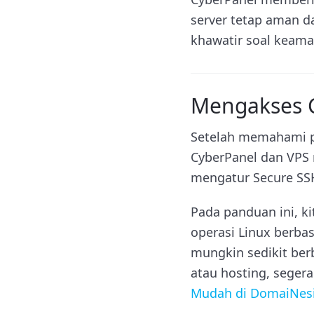
server tetap aman da
khawatir soal keama
Mengakses C
Setelah memahami p
CyberPanel dan VPS
mengatur Secure SS
Pada panduan ini, ki
operasi Linux berbas
mungkin sedikit berb
atau hosting, seger
Mudah di DomaiNes