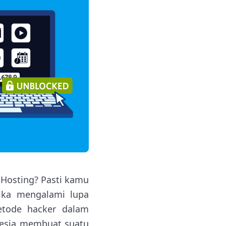
Hosting? Pasti kamu
ika mengalami lupa
etode hacker dalam
Nesia membuat suatu