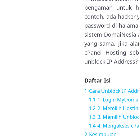
pengaman untuk ho
contoh, ada hacke
password di halaman
sistem DomaiNesia 
yang sama. Jika al
cPanel Hosting se
unblock IP Address? 
Daftar Isi
1
Cara Unblock IP Add
1.1
1. Login MyDoma
1.2
2. Memilih Hosti
1.3
3. Memilih Unbloc
1.4
4. Mengakses cPa
2
Kesimpulan