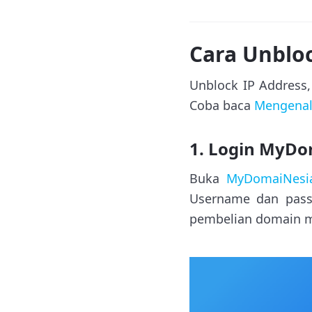
Cara Unbloc
Unblock IP Address
Coba baca
Mengena
1. Login MyDo
Buka
MyDomaiNesi
Username dan pass
pembelian domain m