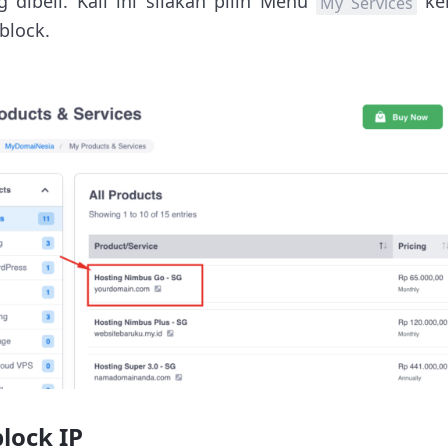
 dibeli. Kali ini silakan pilih Menu
ke
My Services
block.
lock IP