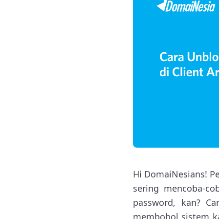
Hi DomaiNesians! P
sering mencoba-co
password, kan? Ca
membobol sistem ka