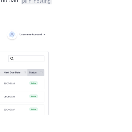
mudian
pilih hosting