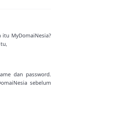
a itu MyDomaiNesia?
tu,
ame dan password.
DomaiNesia sebelum