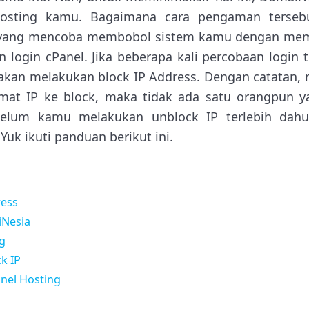
sting kamu. Bagaimana cara pengaman tersebu
r yang mencoba membobol sistem kamu dengan me
 login cPanel. Jika beberapa kali percobaan login 
akan melakukan block IP Address. Dengan catatan, 
amat IP ke block, maka tidak ada satu orangpun 
belum kamu melakukan unblock IP terlebih dahu
Yuk ikuti panduan berikut ini.
ress
iNesia
ng
k IP
nel Hosting