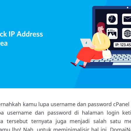
ernahkah kamu lupa username dan password cPanel 
ba username dan password di halaman login ket
ra tersebut ternyata juga menjadi salah satu m
mu lho! Nah, untuk meminimalisir hal ini, Domai