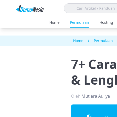
Home
Permulaan
Hosting
Home
Permulaan
7+ Car
& Leng
Oleh
Mutiara Auliya