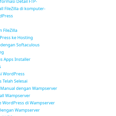
ormasi Detail FTP-
ll FileZilla di komputer-
rdPress
 FileZilla
dPress ke Hosting
s dengan Softaculous
ng
s Apps Installer
s
si WordPress
s Telah Selesai
ss Manual dengan Wampserver
tall Wampserver
e WordPress di Wampserver
s Dengan Wampserver