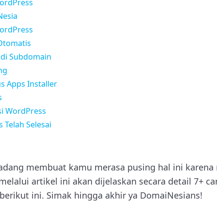
WordPress
Nesia
WordPress
 Otomatis
s di Subdomain
ng
s Apps Installer
s
si WordPress
s Telah Selesai
rkadang membuat kamu merasa pusing hal ini karena
melalui artikel ini akan dijelaskan secara detail 7+ c
erikut ini. Simak hingga akhir ya DomaiNesians!