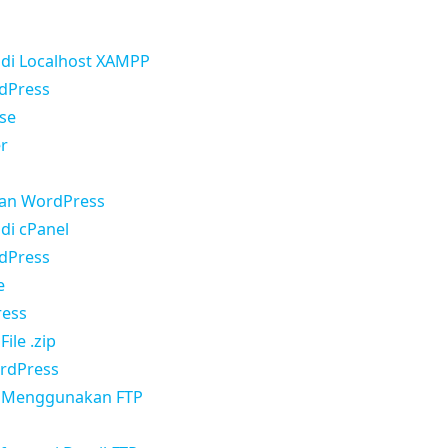
 di Localhost XAMPP
rdPress
se
er
aan WordPress
 di cPanel
rdPress
e
ress
ile .zip
ordPress
ss Menggunakan FTP