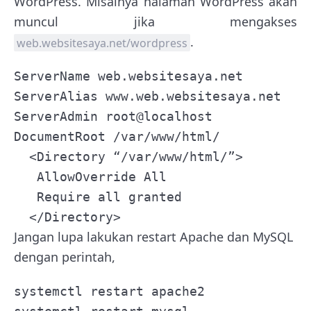
WordPress. Misalnya halaman WordPress akan
muncul jika mengakses
.
web.websitesaya.net/wordpress
ServerName web.websitesaya.net

ServerAlias www.web.websitesaya.net

ServerAdmin root@localhost

DocumentRoot /var/www/html/

  <Directory “/var/www/html/”>

   AllowOverride All

   Require all granted

  </Directory>
Jangan lupa lakukan restart Apache dan MySQL
dengan perintah,
systemctl restart apache2 
