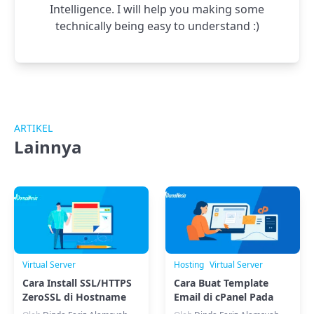
Intelligence. I will help you making some
technically being easy to understand :)
ARTIKEL
Lainnya
Virtual Server
Hosting
Virtual Server
Cara Install SSL/HTTPS
Cara Buat Template
ZeroSSL di Hostname
Email di cPanel Pada
Plesk Pada VPS
Mail Server