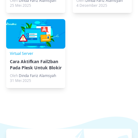
Oleh
Dinda Fariz Alamsyah
Oleh
Dinda Fariz Alamsyah
25 Mei 2025
4 Desember 2025
Virtual Server
Cara Aktifkan Fail2ban
Pada Plesk Untuk Blokir
IP di VPS
Oleh
Dinda Fariz Alamsyah
31 Mei 2025