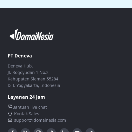
PT Deneva
Deneva Hub,
Jl. Rogoyudan 1 No.2
Kabupaten Sleman 55284
D. I. Yogyakarta, Indonesia
Layanan 24 Jam
Bantuan live chat
Kontak Sales
support@domainesia.com