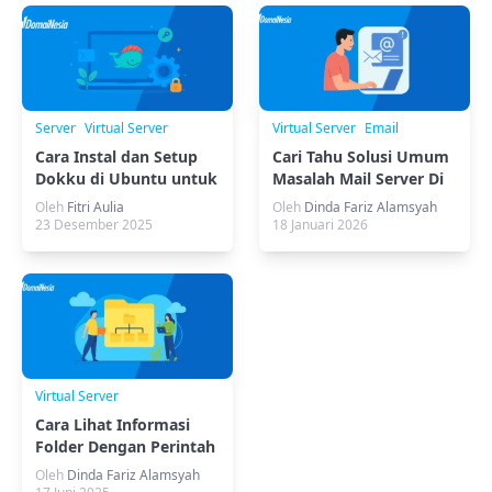
Server
Virtual Server
Virtual Server
Email
Cara Instal dan Setup
Cari Tahu Solusi Umum
Dokku di Ubuntu untuk
Masalah Mail Server Di
Deployment yang
Plesk Panel
Oleh
Fitri Aulia
Oleh
Dinda Fariz Alamsyah
Efisien
23 Desember 2025
18 Januari 2026
Virtual Server
Cara Lihat Informasi
Folder Dengan Perintah
ls di VPS Linux
Oleh
Dinda Fariz Alamsyah