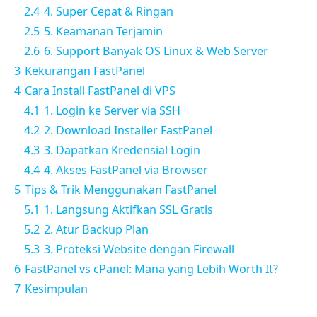
2.4
4. Super Cepat & Ringan
2.5
5. Keamanan Terjamin
2.6
6. Support Banyak OS Linux & Web Server
3
Kekurangan FastPanel
4
Cara Install FastPanel di VPS
4.1
1. Login ke Server via SSH
4.2
2. Download Installer FastPanel
4.3
3. Dapatkan Kredensial Login
4.4
4. Akses FastPanel via Browser
5
Tips & Trik Menggunakan FastPanel
5.1
1. Langsung Aktifkan SSL Gratis
5.2
2. Atur Backup Plan
5.3
3. Proteksi Website dengan Firewall
6
FastPanel vs cPanel: Mana yang Lebih Worth It?
7
Kesimpulan