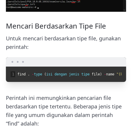
Mencari Berdasarkan Tipe File
Untuk mencari berdasarkan tipe file, gunakan
perintah:
1
find
.
-
type
(
isi 
dengan 
jenis 
tipe 
file
)
-
name
"(kata 
Perintah ini memungkinkan pencarian file
berdasarkan tipe tertentu. Beberapa jenis tipe
file yang umum digunakan dalam perintah
“find” adalah: