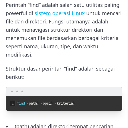
Perintah “find” adalah salah satu utilitas paling
powerful di
sistem operasi Linux
untuk mencari
file dan direktori. Fungsi utamanya adalah
untuk menavigasi struktur direktori dan
menemukan file berdasarkan berbagai kriteria
seperti nama, ukuran, tipe, dan waktu
modifikasi.
Struktur dasar perintah “find” adalah sebagai
berikut:
1
find
(
path
)
(
opsi
)
(
kriteria
)
(path) adalah direktori tempat pencarian