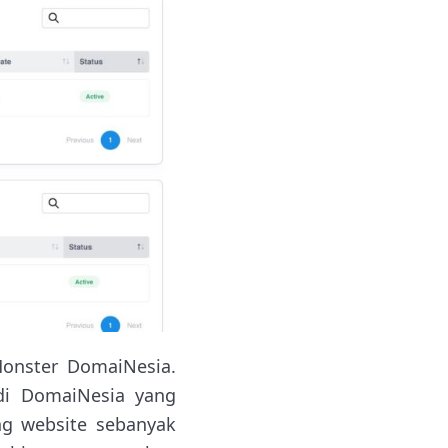
onster DomaiNesia.
di DomaiNesia yang
g website sebanyak