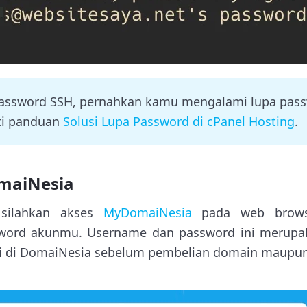
 password SSH, pernahkan kamu mengalami lupa pas
ti panduan
Solusi Lupa Password di cPanel Hosting
.
maiNesia
 silahkan akses
MyDomaiNesia
pada web browse
word akunmu. Username dan password ini merupa
si di DomaiNesia sebelum pembelian domain maupun