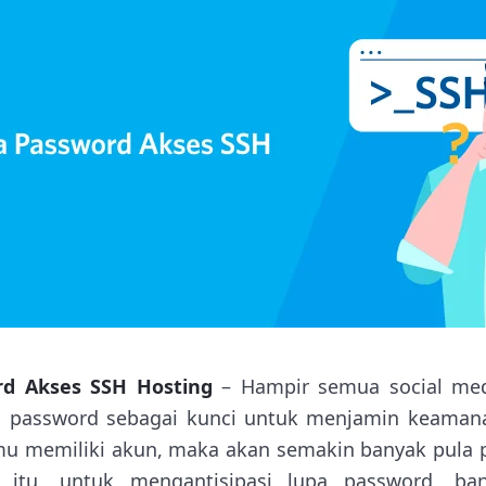
d Akses SSH
Hosting
– Hampir semua social med
 password sebagai kunci untuk menjamin keamana
u memiliki akun, maka akan semakin banyak pula 
i itu, untuk mengantisipasi lupa password, ba