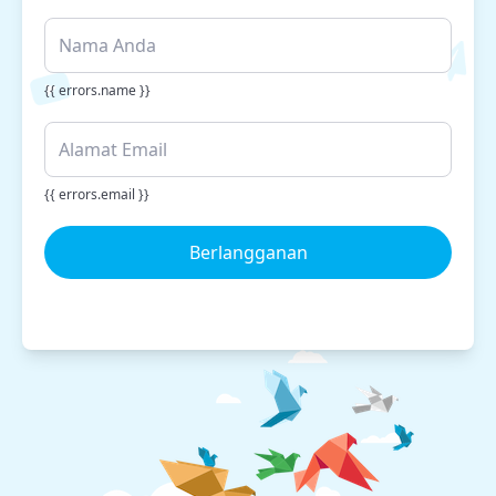
{{ errors.name }}
{{ errors.email }}
Berlangganan