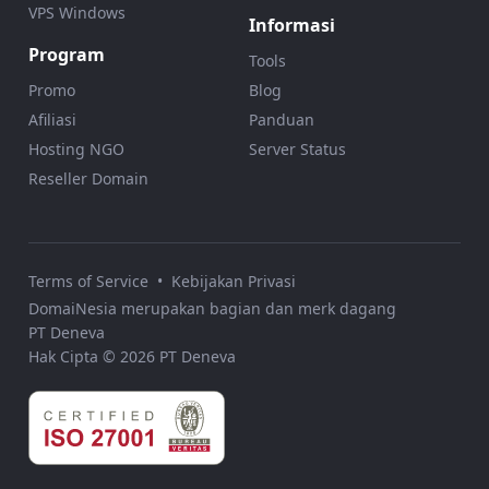
VPS Windows
Informasi
Program
Tools
Promo
Blog
Afiliasi
Panduan
Hosting NGO
Server Status
Reseller Domain
Terms of Service
•
Kebijakan Privasi
DomaiNesia merupakan bagian dan merk dagang
PT Deneva
Hak Cipta © 2026 PT Deneva