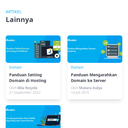
ARTIKEL
Lainnya
Domain
Domain
Panduan Setting
Panduan Mengarahkan
Domain di Hosting
Domain ke Server
DomaiNesia
Oleh
Mila Rosyida
Oleh
Mutiara Auliya
21 September 2022
14 Juli 2016