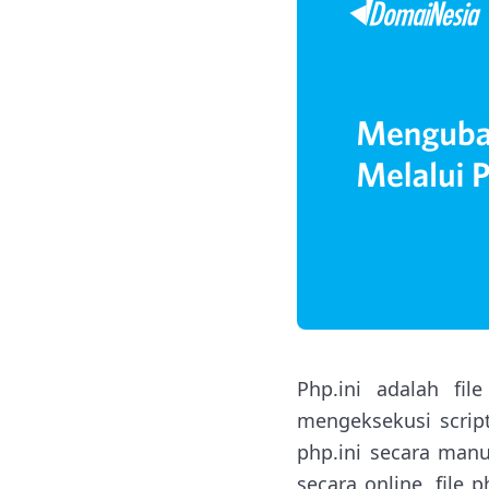
Php.ini adalah fi
mengeksekusi script
php.ini secara man
secara online, file 