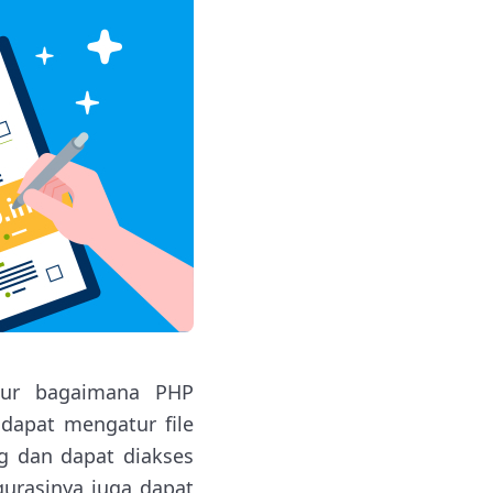
atur bagaimana PHP
 dapat mengatur file
g dan dapat diakses
igurasinya juga dapat