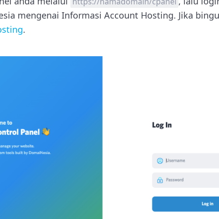
nel anda melalui
, lalu log
https://namadomain/cpanel
esia mengenai Informasi Account Hosting. Jika bingu
osting
.