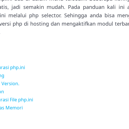
atis, jadi semakin mudah. Pada panduan kali ini a
ini melalui php selector. Sehingga anda bisa me
ersi php di hosting dan mengaktifkan modul terbar
.
asi php.ini
ng
 Version.
on
si File php.ini
tas Memori