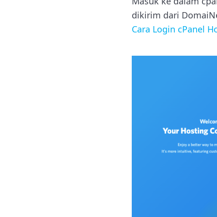
Masuk ke dalam cpa
dikirim dari DomaiN
Cara Login cPanel H