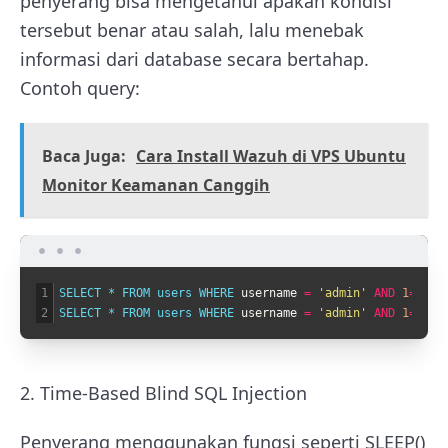
penyerang bisa mengetahui apakah kondisi
tersebut benar atau salah, lalu menebak
informasi dari database secara bertahap.
Contoh query:
Baca Juga:
Cara Install Wazuh di VPS Ubuntu
Monitor Keamanan Canggih
1
SELECT *
FROM 
users 
WHERE 
username
=
'admin'
AND
1
=
1
;
-
2
SELECT *
FROM 
users 
WHERE 
username
=
'admin'
AND
1
=
2
;
-
2. Time-Based Blind SQL Injection
Penyerang menggunakan fungsi seperti SLEEP()