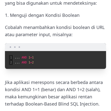
yang bisa digunakan untuk mendeteksinya:
1. Menguji dengan Kondisi Boolean
Cobalah menambahkan kondisi boolean di URL
atau parameter input, misalnya:
1
.
.
.
AND
1
=
1
2
.
.
.
AND
1
=
2
Jika aplikasi merespons secara berbeda antara
kondisi
AND 1=1
(benar) dan
AND 1=2
(salah),
maka kemungkinan besar aplikasi rentan
terhadap Boolean-Based Blind SQL Injection.