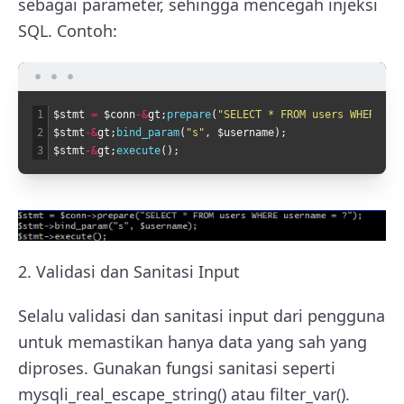
sebagai parameter, sehingga mencegah injeksi
SQL. Contoh:
1
$
stmt
=
$
conn
-
&
gt
;
prepare
(
"SELECT * FROM users WHERE us
2
$
stmt
-
&
gt
;
bind_param
(
"s"
,
$
username
)
;
3
$
stmt
-
&
gt
;
execute
(
)
;
2. Validasi dan Sanitasi Input
Selalu validasi dan sanitasi input dari pengguna
untuk memastikan hanya data yang sah yang
diproses. Gunakan fungsi sanitasi seperti
mysqli_real_escape_string() atau filter_var().