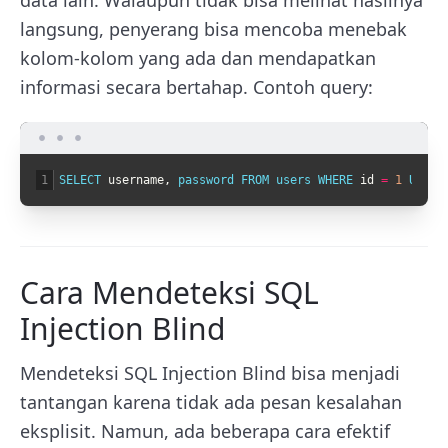
langsung, penyerang bisa mencoba menebak
kolom-kolom yang ada dan mendapatkan
informasi secara bertahap. Contoh query:
1
SELECT 
username
,
password 
FROM 
users 
WHERE 
id
=
1
UNION
Cara Mendeteksi SQL
Injection Blind
Mendeteksi SQL Injection Blind bisa menjadi
tantangan karena tidak ada pesan kesalahan
eksplisit. Namun, ada beberapa cara efektif