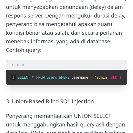
untuk menyebabkan penundaan (delay) dalam
respons server. Dengan mengukur durasi delay,
penyerang bisa mengetahui apakah suatu
kondisi benar atau salah, dan secara perlahan
menebak informasi yang ada di database.
Contoh query:
1
SELECT *
FROM 
users 
WHERE 
username
=
'admin'
AND
IF
(
1
=
1
3. Union-Based Blind SQL Injection
Penyerang memanfaatkan UNION SELECT
untuk menggabungkan hasil query asli dengan
data lain. Walaupun tidak bisa melihat hasilnya