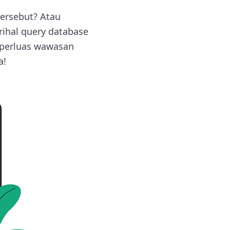
tersebut? Atau
rihal query database
k perluas wawasan
a!