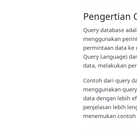
Pengertian 
Query database adal
menggunakan perinta
permintaan data ke 
Query Language) dan
data, melakukan per
Contoh dari query d
menggunakan query 
data dengan lebih e
penjelasan lebih le
menemukan contoh q