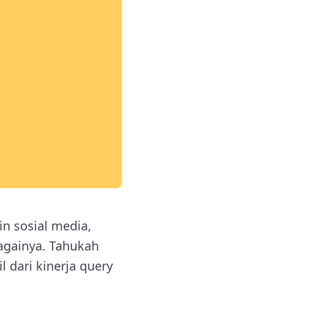
n sosial media,
bagainya. Tahukah
 dari kinerja query