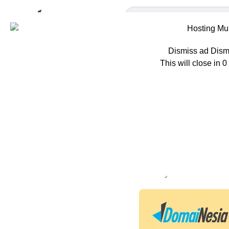
Dismiss ad
Dism
This will close in
0
Home
Tips
Si
Simak Pe
Contohny
Oleh
Ayoni Sulthon