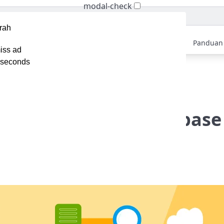
modal-check
Home
Berita
Tips
Ebook
Video
Panduan
iss ad
seconds
mak Pengertian Query Database dan Contohnya
ngertian Query Database
a