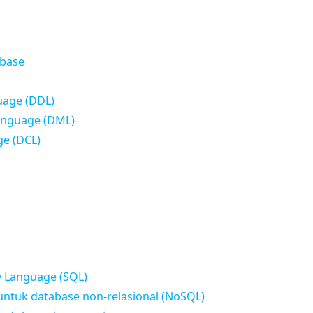
abase
uage (DDL)
anguage (DML)
ge (DCL)
y Language (SQL)
untuk database non-relasional (NoSQL)