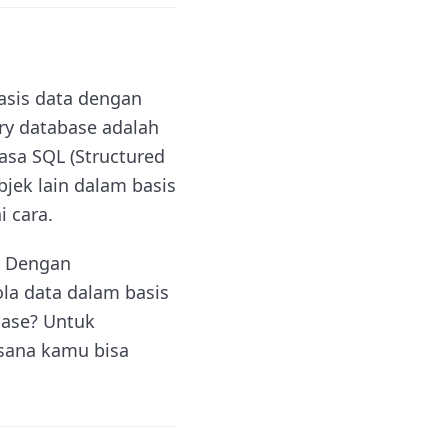
asis data dengan
ry database adalah
sa SQL (Structured
jek lain dalam basis
 cara.
. Dengan
a data dalam basis
base? Untuk
isana kamu bisa