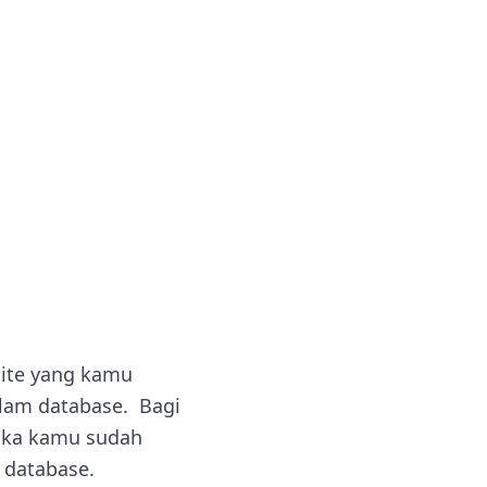
site yang kamu
lam database. Bagi
aka kamu sudah
y database.