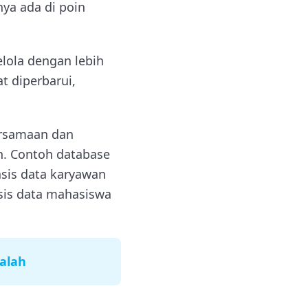
nya ada di poin
lola dengan lebih
t diperbarui,
ersamaan dan
h. Contoh database
sis data karyawan
sis data mahasiswa
alah