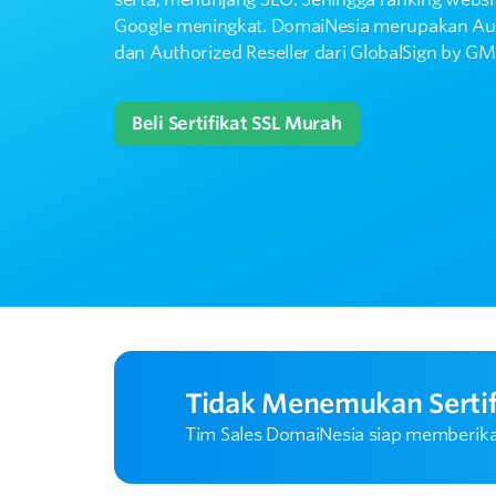
Google meningkat. DomaiNesia merupakan Auth
dan Authorized Reseller dari GlobalSign by G
Beli Sertifikat SSL Murah
Tidak Menemukan Sertif
Tim Sales DomaiNesia siap memberikan 