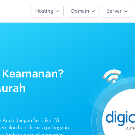
Hosting
Domain
Server
 Keamanan?
Murah
 Anda dengan Sertifikat SSL
semakin baik di mata pelanggan
te Anda pada hasil pencarian