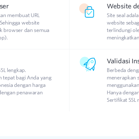
ser
Website de
akan membuat URL
Site seal adal
Sehingga website
website sebag
ak browser dan semua
terlindungi ol
op).
meningkatkan 
Validasi In
SSL lengkap.
Berbeda dengan
 tepat bagi Anda yang
menerapkan si
onesia dengan harga
menggunakan 
h dengan penawaran
Hanya dengan
Sertifikat SSL 