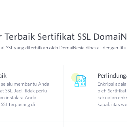
r Terbaik Sertifikat SSL Domai
ikat SSL yang diterbitkan oleh DomaiNesia dibekali dengan fitur
aik
Perlindung
 selalu membantu Anda
Enkripsi adal
t SSL. Jadi, tidak perlu
oleh Sertifika
n instalasi. Anda
kekuatan enkr
SSL terpasang di
kapabilitas w