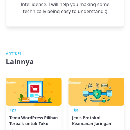
Intelligence. I will help you making some
technically being easy to understand :)
ARTIKEL
Lainnya
Tips
Tips
Tema WordPress Pilihan
Jenis Protokol
Terbaik untuk Toko
Keamanan Jaringan
Online
Populer dan Cara