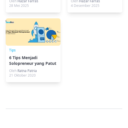
Oleh
Hazar Farras
Oleh
Hazar Farras
Mengamankannya
28 Mei 2025
4 Desember 2025
Tips
6 Tips Menjadi
Solopreneur yang Patut
Dicoba
Oleh
Ratna Patria
21 Oktober 2020