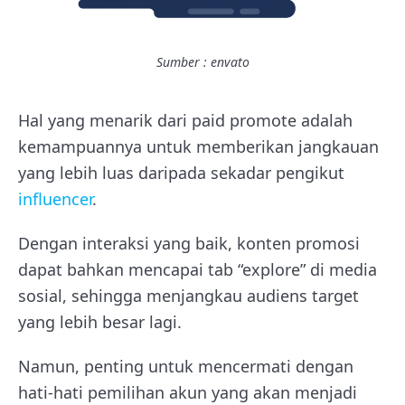
Sumber : envato
Hal yang menarik dari paid promote adalah
kemampuannya untuk memberikan jangkauan
yang lebih luas daripada sekadar pengikut
influencer
.
Dengan interaksi yang baik, konten promosi
dapat bahkan mencapai tab “explore” di media
sosial, sehingga menjangkau audiens target
yang lebih besar lagi.
Namun, penting untuk mencermati dengan
hati-hati pemilihan akun yang akan menjadi