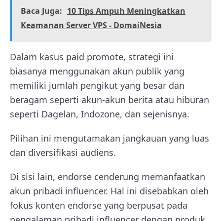
Baca Juga:
10 Tips Ampuh Meningkatkan
Keamanan Server VPS - DomaiNesia
Dalam kasus paid promote, strategi ini
biasanya menggunakan akun publik yang
memiliki jumlah pengikut yang besar dan
beragam seperti akun-akun berita atau hiburan
seperti Dagelan, Indozone, dan sejenisnya.
Pilihan ini mengutamakan jangkauan yang luas
dan diversifikasi audiens.
Di sisi lain, endorse cenderung memanfaatkan
akun pribadi influencer. Hal ini disebabkan oleh
fokus konten endorse yang berpusat pada
pengalaman pribadi influencer dengan produk