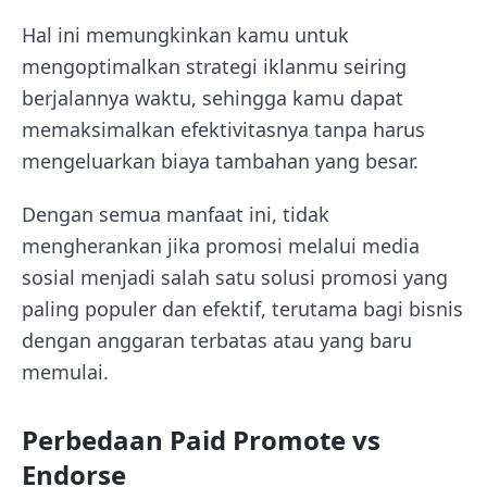
Hal ini memungkinkan kamu untuk
mengoptimalkan strategi iklanmu seiring
berjalannya waktu, sehingga kamu dapat
memaksimalkan efektivitasnya tanpa harus
mengeluarkan biaya tambahan yang besar.
Dengan semua manfaat ini, tidak
mengherankan jika promosi melalui media
sosial menjadi salah satu solusi promosi yang
paling populer dan efektif, terutama bagi bisnis
dengan anggaran terbatas atau yang baru
memulai.
Perbedaan Paid Promote vs
Endorse