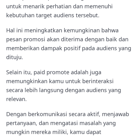
untuk menarik perhatian dan memenuhi
kebutuhan target audiens tersebut.
Hal ini meningkatkan kemungkinan bahwa
pesan promosi akan diterima dengan baik dan
memberikan dampak positif pada audiens yang
dituju.
Selain itu, paid promote adalah juga
memungkinkan kamu untuk berinteraksi
secara lebih langsung dengan audiens yang
relevan.
D
engan berkomunikasi secara aktif, menjawab
pertanyaan, dan mengatasi masalah yang
mungkin mereka miliki, kamu dapat