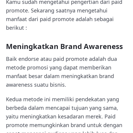
Kamu sudah mengetahui pengertian dari paid
promote. Sekarang saatnya mengetahui
manfaat dari paid promote adalah sebagai
berikut :
Meningkatkan Brand Awareness
Baik endorse atau paid promote adalah dua
metode promosi yang dapat memberikan
manfaat besar dalam meningkatkan brand
awareness suatu bisnis.
Kedua metode ini memiliki pendekatan yang
berbeda dalam mencapai tujuan yang sama,
yaitu meningkatkan kesadaran merek. Paid
promote memungkinkan brand untuk dengan