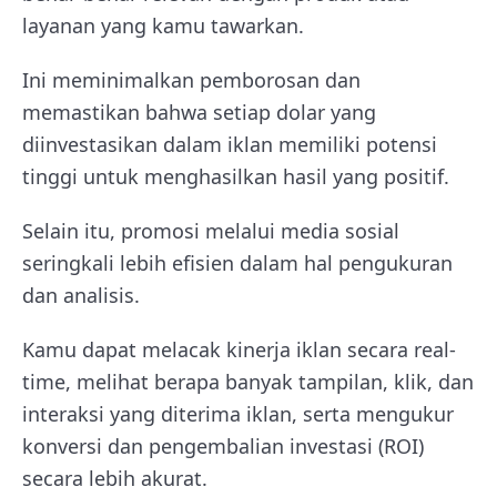
layanan yang kamu tawarkan.
Ini meminimalkan pemborosan dan
memastikan bahwa setiap dolar yang
diinvestasikan dalam iklan memiliki potensi
tinggi untuk menghasilkan hasil yang positif.
Selain itu, promosi melalui media sosial
seringkali lebih efisien dalam hal pengukuran
dan analisis.
Kamu dapat melacak kinerja iklan secara real-
time, melihat berapa banyak tampilan, klik, dan
interaksi yang diterima iklan, serta mengukur
konversi dan pengembalian investasi (ROI)
secara lebih akurat.