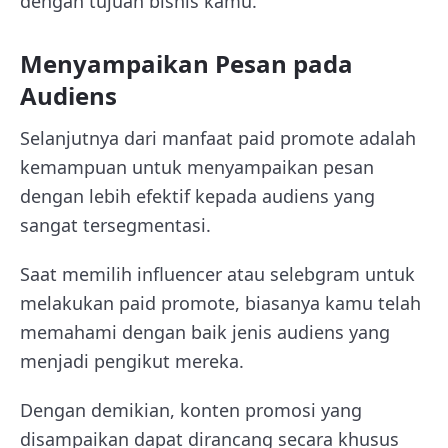
dengan tujuan bisnis kamu.
Menyampaikan Pesan pada
Audiens
Selanjutnya dari manfaat paid promote adalah
kemampuan untuk menyampaikan pesan
dengan lebih efektif kepada audiens yang
sangat tersegmentasi.
Saat memilih influencer atau selebgram untuk
melakukan paid promote, biasanya kamu telah
memahami dengan baik jenis audiens yang
menjadi pengikut mereka.
Dengan demikian, konten promosi yang
disampaikan dapat dirancang secara khusus