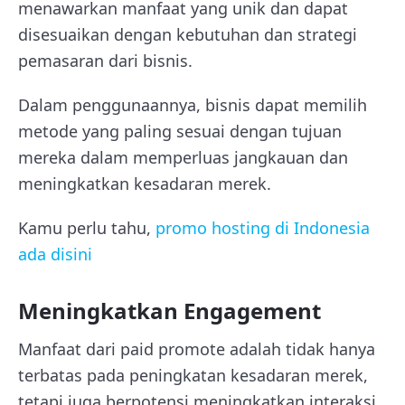
menawarkan manfaat yang unik dan dapat
disesuaikan dengan kebutuhan dan strategi
pemasaran dari bisnis.
Dalam penggunaannya, bisnis dapat memilih
metode yang paling sesuai dengan tujuan
mereka dalam memperluas jangkauan dan
meningkatkan kesadaran merek.
Kamu perlu tahu,
promo hosting di Indonesia
ada disini
Meningkatkan Engagement
Manfaat dari paid promote adalah tidak hanya
terbatas pada peningkatan kesadaran merek,
tetapi juga berpotensi meningkatkan interaksi