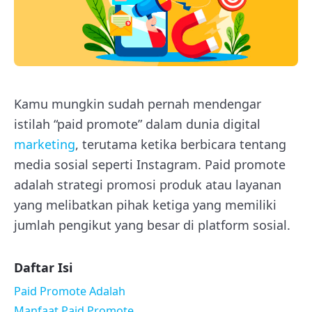
Kamu mungkin sudah pernah mendengar
istilah “paid promote” dalam dunia digital
marketing
, terutama ketika berbicara tentang
media sosial seperti Instagram. Paid promote
adalah strategi promosi produk atau layanan
yang melibatkan pihak ketiga yang memiliki
jumlah pengikut yang besar di platform sosial.
Daftar Isi
Paid Promote Adalah
Manfaat Paid Promote