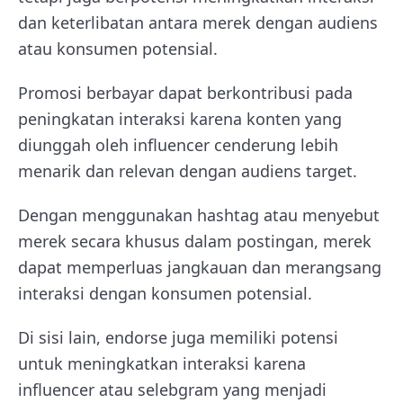
dan keterlibatan antara merek dengan audiens
atau konsumen potensial.
Promosi berbayar dapat berkontribusi pada
peningkatan interaksi karena konten yang
diunggah oleh influencer cenderung lebih
menarik dan relevan dengan audiens target.
Dengan menggunakan hashtag atau menyebut
merek secara khusus dalam postingan, merek
dapat memperluas jangkauan dan merangsang
interaksi dengan konsumen potensial.
Di sisi lain, endorse juga memiliki potensi
untuk meningkatkan interaksi karena
influencer atau selebgram yang menjadi