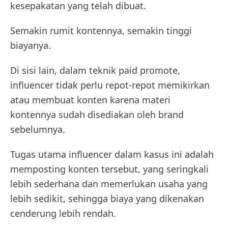
kesepakatan yang telah dibuat.
Semakin rumit kontennya, semakin tinggi
biayanya.
Di sisi lain, dalam teknik paid promote,
influencer tidak perlu repot-repot memikirkan
atau membuat konten karena materi
kontennya sudah disediakan oleh brand
sebelumnya.
Tugas utama influencer dalam kasus ini adalah
memposting konten tersebut, yang seringkali
lebih sederhana dan memerlukan usaha yang
lebih sedikit, sehingga biaya yang dikenakan
cenderung lebih rendah.