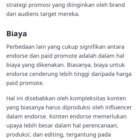
strategi promosi yang diinginkan oleh brand
dan audiens target mereka.
Biaya
Perbedaan lain yang cukup signifikan antara
endorse dan paid promote adalah dalam hal
biaya yang dikenakan. Biasanya, biaya untuk
endorse cenderung lebih tinggi daripada harga
paid promote.
Hal ini disebabkan oleh kompleksitas konten
yang biasanya harus diproduksi oleh influencer
dalam endorse. Konten endorse memerlukan
upaya lebih besar dalam hal perencanaan,
produksi, dan editing, tergantung pada