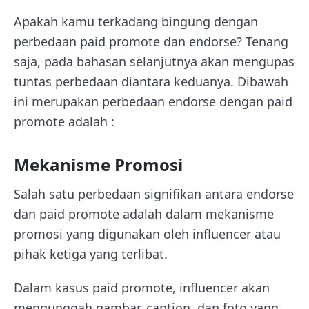
Apakah kamu terkadang bingung dengan
perbedaan paid promote dan endorse? Tenang
saja, pada bahasan selanjutnya akan mengupas
tuntas perbedaan diantara keduanya. Dibawah
ini merupakan perbedaan endorse dengan paid
promote adalah :
Mekanisme Promosi
Salah satu perbedaan signifikan antara endorse
dan paid promote adalah dalam mekanisme
promosi yang digunakan oleh influencer atau
pihak ketiga yang terlibat.
Dalam kasus paid promote, influencer akan
mengunggah gambar, caption, dan foto yang