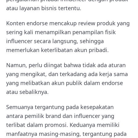
atau layanan bisnis tertentu.
Konten endorse mencakup review produk yang
sering kali menampilkan penampilan fisik
influencer secara langsung, sehingga
memerlukan keterlibatan akun pribadi.
Namun, perlu diingat bahwa tidak ada aturan
yang mengikat, dan terkadang ada kerja sama
yang melibatkan akun publik dalam endorse
atau sebaliknya.
Semuanya tergantung pada kesepakatan
antara pemilik brand dan influencer yang
terlibat dalam promosi. Keduanya memiliki
manfaatnya masing-masing, tergantung pada