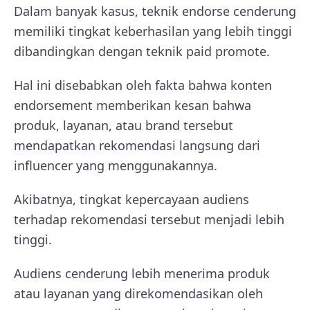
Dalam banyak kasus, teknik endorse cenderung
memiliki tingkat keberhasilan yang lebih tinggi
dibandingkan dengan teknik paid promote.
Hal ini disebabkan oleh fakta bahwa konten
endorsement memberikan kesan bahwa
produk, layanan, atau brand tersebut
mendapatkan rekomendasi langsung dari
influencer yang menggunakannya.
Akibatnya, tingkat kepercayaan audiens
terhadap rekomendasi tersebut menjadi lebih
tinggi.
Audiens cenderung lebih menerima produk
atau layanan yang direkomendasikan oleh