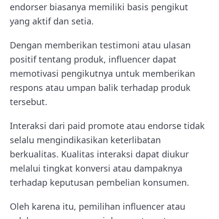
endorser biasanya memiliki basis pengikut
yang aktif dan setia.
Dengan memberikan testimoni atau ulasan
positif tentang produk, influencer dapat
memotivasi pengikutnya untuk memberikan
respons atau umpan balik terhadap produk
tersebut.
Interaksi dari paid promote atau endorse tidak
selalu mengindikasikan keterlibatan
berkualitas. Kualitas interaksi dapat diukur
melalui tingkat konversi atau dampaknya
terhadap keputusan pembelian konsumen.
Oleh karena itu, pemilihan influencer atau