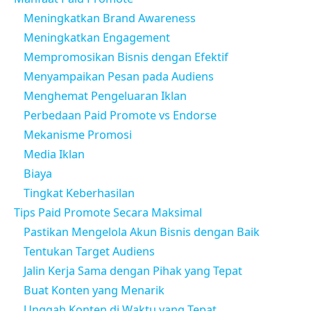
Meningkatkan Brand Awareness
Meningkatkan Engagement
Mempromosikan Bisnis dengan Efektif
Menyampaikan Pesan pada Audiens
Menghemat Pengeluaran Iklan
Perbedaan Paid Promote vs Endorse
Mekanisme Promosi
Media Iklan
Biaya
Tingkat Keberhasilan
Tips Paid Promote Secara Maksimal
Pastikan Mengelola Akun Bisnis dengan Baik
Tentukan Target Audiens
Jalin Kerja Sama dengan Pihak yang Tepat
Buat Konten yang Menarik
Unggah Konten di Waktu yang Tepat