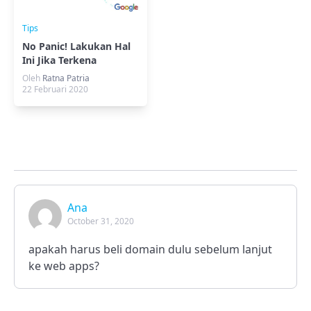
Tips
No Panic! Lakukan Hal
Ini Jika Terkena
Blacklist Google
Oleh
Ratna Patria
22 Februari 2020
Ana
October 31, 2020
apakah harus beli domain dulu sebelum lanjut
ke web apps?