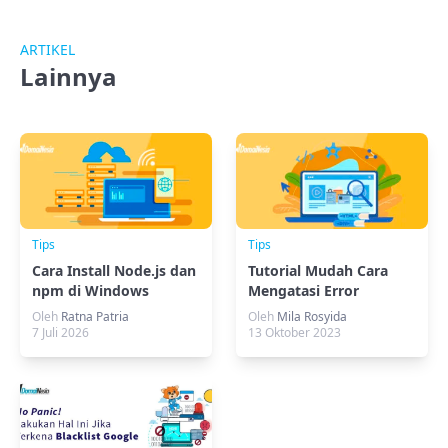
ARTIKEL
Lainnya
Tips
Tips
Cara Install Node.js dan
Tutorial Mudah Cara
npm di Windows
Mengatasi Error
dengan Mudah
err_name_not_resolved
Oleh
Ratna Patria
Oleh
Mila Rosyida
7 Juli 2026
13 Oktober 2023