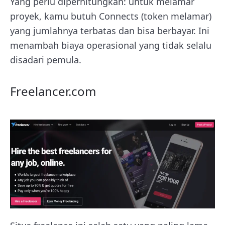
Yang perlu diperhitungkan: untuk melamar
proyek, kamu butuh Connects (token melamar)
yang jumlahnya terbatas dan bisa berbayar. Ini
menambah biaya operasional yang tidak selalu
disadari pemula.
Freelancer.com