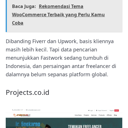
Baca Juga:
Rekomendasi Tema
WooCommerce Terbaik yang Perlu Kamu
Coba
Dibanding Fiverr dan Upwork, basis kliennya
masih lebih kecil. Tapi data pencarian
menunjukkan Fastwork sedang tumbuh di
Indonesia, dan persaingan antar freelancer di
dalamnya belum sepanas platform global.
Projects.co.id