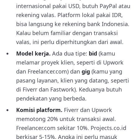
internasional pakai USD, butuh PayPal atau
rekening valas. Platform lokal pakai IDR,
bisa langsung ke rekening bank Indonesia.
Kalau belum familiar dengan transaksi
valas, ini perlu diperhitungkan dari awal.
Model kerja.
Ada dua tipe:
bid
(kamu
melamar proyek klien, seperti di Upwork
dan Freelancer.com) dan
gig
(kamu yang
pasang layanan, klien yang datang, seperti
di Fiverr dan Fastwork). Keduanya butuh
pendekatan yang berbeda.
Komisi platform.
Fiverr dan Upwork
memotong 20% untuk transaksi awal.
Freelancer.com sekitar 10%. Projects.co.id
berkisar 5-15%. Angka ini perlu masuk