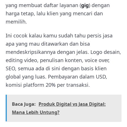
yang membuat daftar layanan (
gig
) dengan
harga tetap, lalu klien yang mencari dan
memilih.
Ini cocok kalau kamu sudah tahu persis jasa
apa yang mau ditawarkan dan bisa
mendeskripsikannya dengan jelas. Logo desain,
editing video, penulisan konten, voice over,
SEO, semua ada di sini dengan basis klien
global yang luas. Pembayaran dalam USD,
komisi platform 20% per transaksi.
Baca Juga:
Produk Digital vs Jasa Digital:
Mana Lebih Untung?