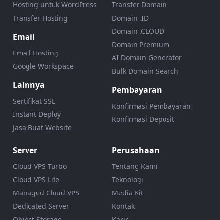
Hosting untuk WordPress
Transfer Domain
Transfer Hosting
Domain .ID
Domain .CLOUD
Email
Domain Premium
Email Hosting
AI Domain Generator
Google Workspace
Bulk Domain Search
Lainnya
Pembayaran
Sertifikat SSL
Konfirmasi Pembayaran
Instant Deploy
Konfirmasi Deposit
Jasa Buat Website
Server
Perusahaan
Cloud VPS Turbo
Tentang Kami
Cloud VPS Lite
Teknologi
Managed Cloud VPS
Media Kit
Dedicated Server
Kontak
Object Storage
Karir