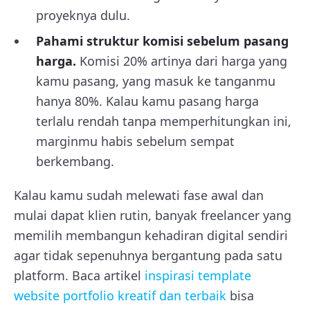
proyeknya dulu.
Pahami struktur komisi sebelum pasang
harga.
Komisi 20% artinya dari harga yang
kamu pasang, yang masuk ke tanganmu
hanya 80%. Kalau kamu pasang harga
terlalu rendah tanpa memperhitungkan ini,
marginmu habis sebelum sempat
berkembang.
Kalau kamu sudah melewati fase awal dan
mulai dapat klien rutin, banyak freelancer yang
memilih membangun kehadiran digital sendiri
agar tidak sepenuhnya bergantung pada satu
platform. Baca artikel
inspirasi template
website portfolio kreatif dan terbaik
bisa