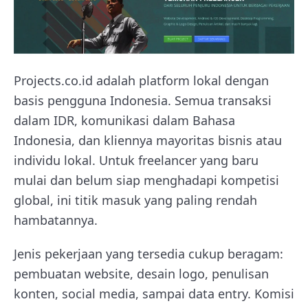
Projects.co.id adalah platform lokal dengan
basis pengguna Indonesia. Semua transaksi
dalam IDR, komunikasi dalam Bahasa
Indonesia, dan kliennya mayoritas bisnis atau
individu lokal. Untuk freelancer yang baru
mulai dan belum siap menghadapi kompetisi
global, ini titik masuk yang paling rendah
hambatannya.
Jenis pekerjaan yang tersedia cukup beragam:
pembuatan website, desain logo, penulisan
konten, social media, sampai data entry. Komisi