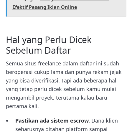
Efektif Pasang Iklan Online
Hal yang Perlu Dicek
Sebelum Daftar
Semua situs freelance dalam daftar ini sudah
beroperasi cukup lama dan punya rekam jejak
yang bisa diverifikasi. Tapi ada beberapa hal
yang tetap perlu dicek sebelum kamu mulai
mengambil proyek, terutama kalau baru
pertama kali.
Pastikan ada sistem escrow.
Dana klien
seharusnya ditahan platform sampai