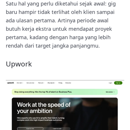
Satu hal yang perlu diketahui sejak awal: gig
baru hampir tidak terlihat oleh klien sampai
ada ulasan pertama. Artinya periode awal
butuh kerja ekstra untuk mendapat proyek
pertama, kadang dengan harga yang lebih
rendah dari target jangka panjangmu.
Upwork