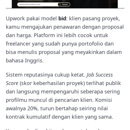
Upwork pakai model
bid
: klien pasang proyek,
kamu mengajukan penawaran dengan proposal
dan harga. Platform ini lebih cocok untuk
freelancer yang sudah punya portofolio dan
bisa menulis proposal yang meyakinkan dalam
bahasa Inggris.
Sistem reputasinya cukup ketat.
Job Success
Score
(skor keberhasilan proyek) terlihat publik
dan langsung mempengaruhi seberapa sering
profilmu muncul di pencarian klien. Komisi
awalnya 20%, turun bertahap seiring nilai
kontrak kumulatif dengan klien yang sama.