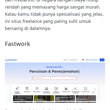
rendah yang memasang harga sangat murah.
Kalau kamu tidak punya spesialisasi yang jelas,
ini situs freelance yang paling sulit untuk
bersaing di dalamnya.
Fastwork