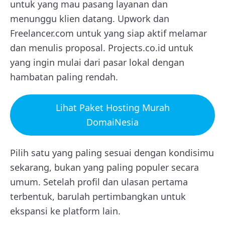
untuk yang mau pasang layanan dan
menunggu klien datang. Upwork dan
Freelancer.com untuk yang siap aktif melamar
dan menulis proposal. Projects.co.id untuk
yang ingin mulai dari pasar lokal dengan
hambatan paling rendah.
Lihat Paket Hosting Murah
DomaiNesia
Pilih satu yang paling sesuai dengan kondisimu
sekarang, bukan yang paling populer secara
umum. Setelah profil dan ulasan pertama
terbentuk, barulah pertimbangkan untuk
ekspansi ke platform lain.