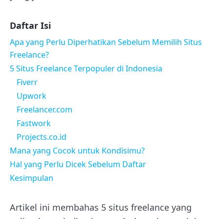
Daftar Isi
Apa yang Perlu Diperhatikan Sebelum Memilih Situs
Freelance?
5 Situs Freelance Terpopuler di Indonesia
Fiverr
Upwork
Freelancer.com
Fastwork
Projects.co.id
Mana yang Cocok untuk Kondisimu?
Hal yang Perlu Dicek Sebelum Daftar
Kesimpulan
Artikel ini membahas 5 situs freelance yang