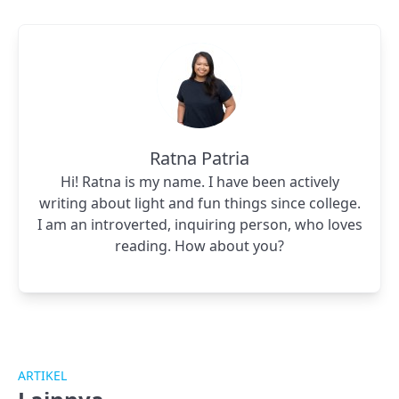
Ratna Patria
Hi! Ratna is my name. I have been actively
writing about light and fun things since college.
I am an introverted, inquiring person, who loves
reading. How about you?
ARTIKEL